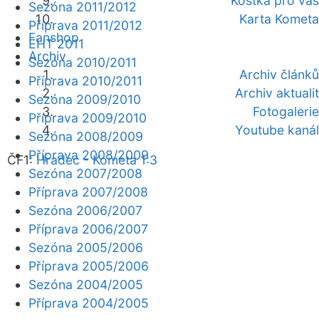
Kostka pro vás
Sezóna 2011/2012
Karta Kometa
Příprava 2011/2012
Fanshop
EHT 2011
Archiv
Sezóna 2010/2011
Archiv článků
Příprava 2010/2011
Archiv aktualit
Sezóna 2009/2010
Fotogalerie
Příprava 2009/2010
Youtube kanál
Sezóna 2008/2009
Příprava 2008/2009
ČF1:
Hradec - Kometa 1:3
Sezóna 2007/2008
Příprava 2007/2008
Sezóna 2006/2007
Příprava 2006/2007
Sezóna 2005/2006
Příprava 2005/2006
Sezóna 2004/2005
Příprava 2004/2005