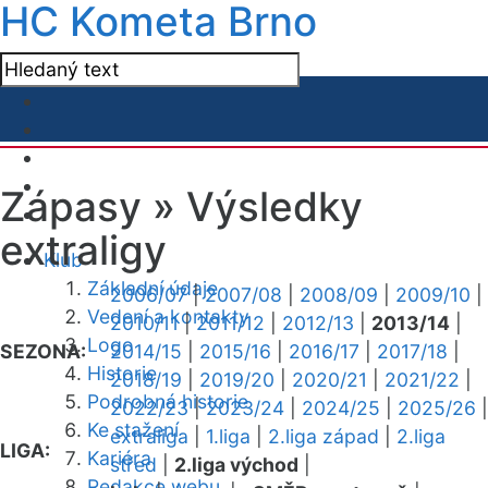
HC Kometa Brno
Zápasy »
Výsledky
extraligy
Klub
Základní údaje
2006/07
|
2007/08
|
2008/09
|
2009/10
|
Vedení a kontakty
2010/11
|
2011/12
|
2012/13
|
2013/14
|
Logo
SEZONA:
2014/15
|
2015/16
|
2016/17
|
2017/18
|
Historie
2018/19
|
2019/20
|
2020/21
|
2021/22
|
Podrobná historie
2022/23
|
2023/24
|
2024/25
|
2025/26
|
Ke stažení
extraliga
|
1.liga
|
2.liga západ
|
2.liga
LIGA:
Kariéra
střed
|
2.liga východ
|
Redakce webu