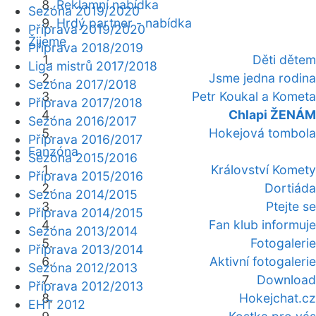
Reklamní nabídka
Sezóna 2019/2020
Hrdý partner - nabídka
Příprava 2019/2020
Žijeme
Příprava 2018/2019
Děti dětem
Liga mistrů 2017/2018
Jsme jedna rodina
Sezóna 2017/2018
Petr Koukal a Kometa
Příprava 2017/2018
Chlapi ŽENÁM
Sezóna 2016/2017
Hokejová tombola
Příprava 2016/2017
Fanzóna
Sezóna 2015/2016
Království Komety
Příprava 2015/2016
Dortiáda
Sezóna 2014/2015
Ptejte se
Příprava 2014/2015
Fan klub informuje
Sezóna 2013/2014
Fotogalerie
Příprava 2013/2014
Aktivní fotogalerie
Sezóna 2012/2013
Download
Příprava 2012/2013
Hokejchat.cz
EHT 2012