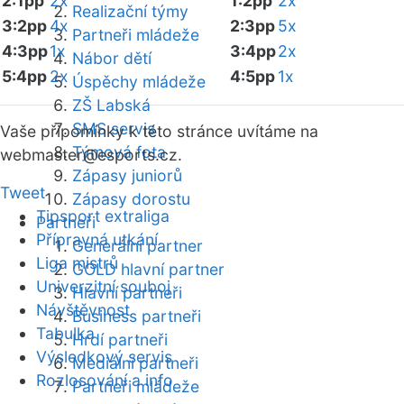
2:1pp
2x
1:2pp
2x
Realizační týmy
3:2pp
4x
2:3pp
5x
Partneři mládeže
4:3pp
1x
3:4pp
2x
Nábor dětí
5:4pp
2x
4:5pp
1x
Úspěchy mládeže
ZŠ Labská
SMS servis
Vaše připomínky k této stránce uvítáme na
Týmová fota
webmaster
@esports.cz.
Zápasy juniorů
Tweet
Zápasy dorostu
Tipsport extraliga
Partneři
Přípravná utkání
Generální partner
Liga mistrů
GOLD hlavní partner
Univerzitní souboj
Hlavní partneři
Návštěvnost
Business partneři
Tabulka
Hrdí partneři
Výsledkový servis
Mediální partneři
Rozlosování a info
Partneři mládeže