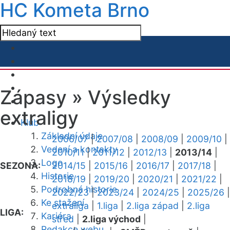
HC Kometa Brno
Zápasy »
Výsledky
extraligy
Klub
Základní údaje
2006/07
|
2007/08
|
2008/09
|
2009/10
|
Vedení a kontakty
2010/11
|
2011/12
|
2012/13
|
2013/14
|
Logo
SEZONA:
2014/15
|
2015/16
|
2016/17
|
2017/18
|
Historie
2018/19
|
2019/20
|
2020/21
|
2021/22
|
Podrobná historie
2022/23
|
2023/24
|
2024/25
|
2025/26
|
Ke stažení
extraliga
|
1.liga
|
2.liga západ
|
2.liga
LIGA:
Kariéra
střed
|
2.liga východ
|
Redakce webu