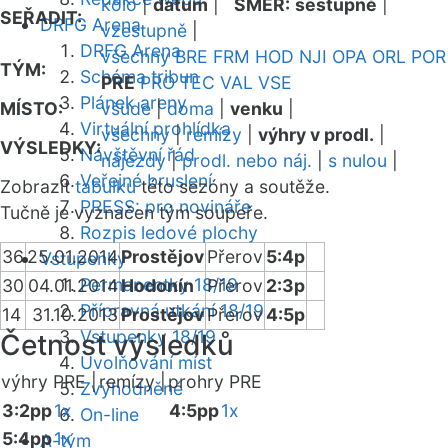
kolo
|
datum
|
SMĚR:
sestupně
|
SEŘADIT:
DRFG Arena
vzestupně
|
DRFG Arena
všechny
BRE
FRM
HOD
NJI
OPA
ORL
POR
TÝM:
Schéma tribun
PRE
PRO
TEC
VAL
VSE
Plánek areny
MÍSTO:
všude
|
doma
|
venku
|
Virtuální prohlídka
všechny
|
remízy
|
výhry v prodl.
|
VÝSLEDKY:
Návštěvní řád
nájezdy
|
prodl. nebo náj.
|
s nulou
|
Veřejné bruslení
Zobrazit
tabulku
této sezóny a soutěže.
PRESS: pro novináře
Tučně je vyznačen tým soupeře.
Rozpis ledové plochy
36
25.01.2014
Prostějov
Přerov
5:4p
Vstupenky
Permanentky 18/19
30
04.01.2014
Hodonín
Přerov
2:3p
Přípravná utkání 18/19
14
31.10.2013
Prostějov
Přerov
4:5p
Vstupenky 18/19
Četnost výsledků
Uvolňování míst
výhry PRE |
remízy |
prohry PRE
Zvýhodněné
3:2pp
1x
4:5pp
1x
On-line
5:4pp
1x
A-tým