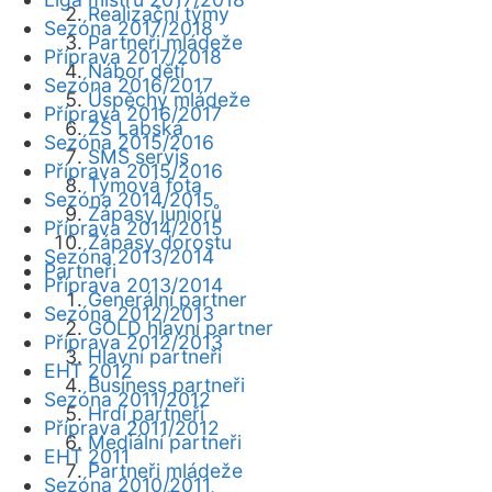
Realizační týmy
Sezóna 2017/2018
Partneři mládeže
Příprava 2017/2018
Nábor dětí
Sezóna 2016/2017
Úspěchy mládeže
Příprava 2016/2017
ZŠ Labská
Sezóna 2015/2016
SMS servis
Příprava 2015/2016
Týmová fota
Sezóna 2014/2015
Zápasy juniorů
Příprava 2014/2015
Zápasy dorostu
Sezóna 2013/2014
Partneři
Příprava 2013/2014
Generální partner
Sezóna 2012/2013
GOLD hlavní partner
Příprava 2012/2013
Hlavní partneři
EHT 2012
Business partneři
Sezóna 2011/2012
Hrdí partneři
Příprava 2011/2012
Mediální partneři
EHT 2011
Partneři mládeže
Sezóna 2010/2011