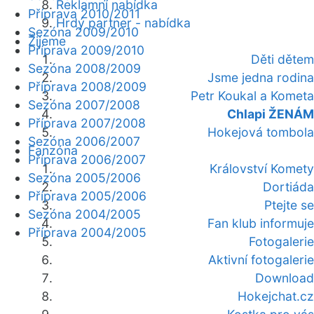
Reklamní nabídka
Příprava 2010/2011
Hrdý partner - nabídka
Sezóna 2009/2010
Žijeme
Příprava 2009/2010
Děti dětem
Sezóna 2008/2009
Jsme jedna rodina
Příprava 2008/2009
Petr Koukal a Kometa
Sezóna 2007/2008
Chlapi ŽENÁM
Příprava 2007/2008
Hokejová tombola
Sezóna 2006/2007
Fanzóna
Příprava 2006/2007
Království Komety
Sezóna 2005/2006
Dortiáda
Příprava 2005/2006
Ptejte se
Sezóna 2004/2005
Fan klub informuje
Příprava 2004/2005
Fotogalerie
Aktivní fotogalerie
Download
Hokejchat.cz