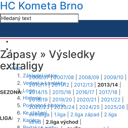
HC Kometa Brno
Zápasy »
Výsledky
extraligy
Klub
Základní údaje
2006/07
|
2007/08
|
2008/09
|
2009/10
|
Vedení a kontakty
2010/11
|
2011/12
|
2012/13
|
2013/14
|
Logo
SEZONA:
2014/15
|
2015/16
|
2016/17
|
2017/18
|
Historie
2018/19
|
2019/20
|
2020/21
|
2021/22
|
Podrobná historie
2022/23
|
2023/24
|
2024/25
|
2025/26
|
Ke stažení
extraliga
|
1.liga
|
2.liga západ
|
2.liga
LIGA:
Kariéra
střed
|
2.liga východ
|
Redakce webu