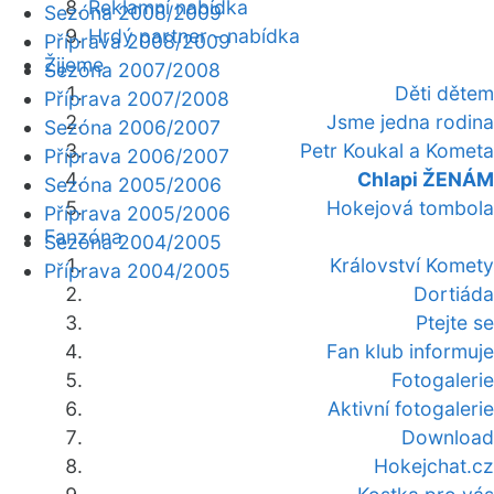
Reklamní nabídka
Sezóna 2008/2009
Hrdý partner - nabídka
Příprava 2008/2009
Žijeme
Sezóna 2007/2008
Děti dětem
Příprava 2007/2008
Jsme jedna rodina
Sezóna 2006/2007
Petr Koukal a Kometa
Příprava 2006/2007
Chlapi ŽENÁM
Sezóna 2005/2006
Hokejová tombola
Příprava 2005/2006
Fanzóna
Sezóna 2004/2005
Království Komety
Příprava 2004/2005
Dortiáda
Ptejte se
Fan klub informuje
Fotogalerie
Aktivní fotogalerie
Download
Hokejchat.cz