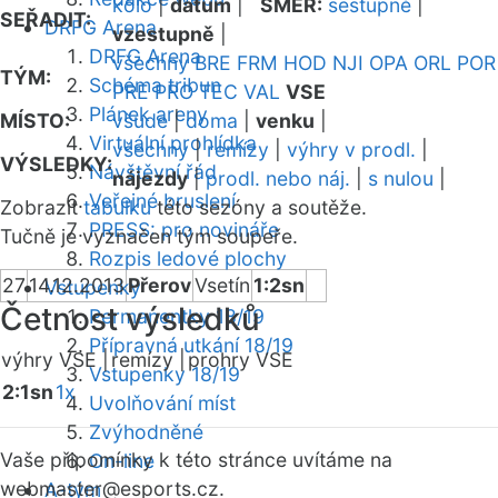
kolo
|
datum
|
SMĚR:
sestupně
|
SEŘADIT:
DRFG Arena
vzestupně
|
DRFG Arena
všechny
BRE
FRM
HOD
NJI
OPA
ORL
POR
TÝM:
Schéma tribun
PRE
PRO
TEC
VAL
VSE
Plánek areny
MÍSTO:
všude
|
doma
|
venku
|
Virtuální prohlídka
všechny
|
remízy
|
výhry v prodl.
|
VÝSLEDKY:
Návštěvní řád
nájezdy
|
prodl. nebo náj.
|
s nulou
|
Veřejné bruslení
Zobrazit
tabulku
této sezóny a soutěže.
PRESS: pro novináře
Tučně je vyznačen tým soupeře.
Rozpis ledové plochy
27
14.12.2013
Přerov
Vsetín
1:2sn
Vstupenky
Četnost výsledků
Permanentky 18/19
Přípravná utkání 18/19
výhry VSE |
remízy |
prohry VSE
Vstupenky 18/19
2:1sn
1x
Uvolňování míst
Zvýhodněné
Vaše připomínky k této stránce uvítáme na
On-line
webmaster
@esports.cz.
A-tým