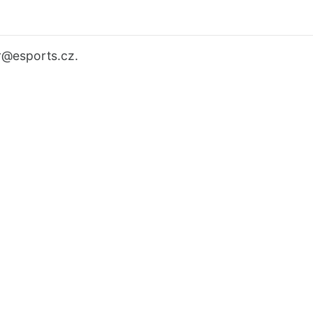
r
@esports.cz.