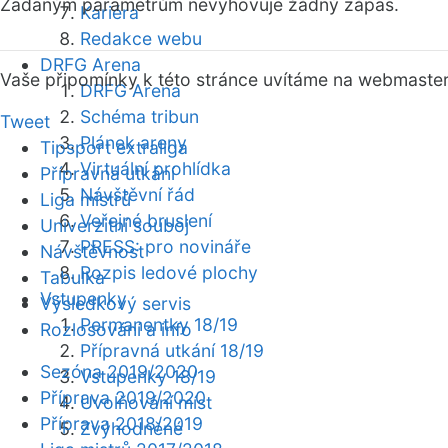
Zadaným parametrům nevyhovuje žádný zápas.
Kariéra
Redakce webu
DRFG Arena
Vaše připomínky k této stránce uvítáme na webmaste
DRFG Arena
Schéma tribun
Tweet
Plánek areny
Tipsport extraliga
Virtuální prohlídka
Přípravná utkání
Návštěvní řád
Liga mistrů
Veřejné bruslení
Univerzitní souboj
PRESS: pro novináře
Návštěvnost
Rozpis ledové plochy
Tabulka
Vstupenky
Výsledkový servis
Permanentky 18/19
Rozlosování a info
Přípravná utkání 18/19
Sezóna 2019/2020
Vstupenky 18/19
Příprava 2019/2020
Uvolňování míst
Příprava 2018/2019
Zvýhodněné