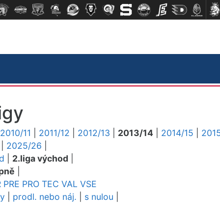
igy
2010/11
|
2011/12
|
2012/13
|
2013/14
|
2014/15
|
2015
|
2025/26
|
ed
|
2.liga východ
|
pně
|
R
PRE
PRO
TEC
VAL
VSE
dy
|
prodl. nebo náj.
|
s nulou
|