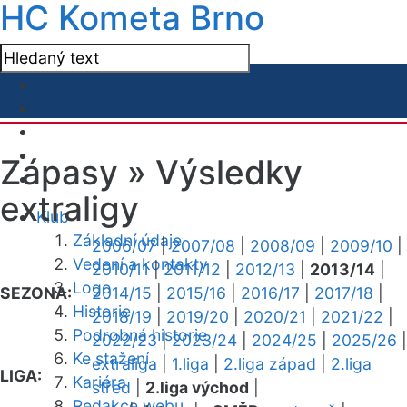
HC Kometa Brno
Zápasy »
Výsledky
extraligy
Klub
Základní údaje
2006/07
|
2007/08
|
2008/09
|
2009/10
|
Vedení a kontakty
2010/11
|
2011/12
|
2012/13
|
2013/14
|
Logo
SEZONA:
2014/15
|
2015/16
|
2016/17
|
2017/18
|
Historie
2018/19
|
2019/20
|
2020/21
|
2021/22
|
Podrobná historie
2022/23
|
2023/24
|
2024/25
|
2025/26
|
Ke stažení
extraliga
|
1.liga
|
2.liga západ
|
2.liga
LIGA:
Kariéra
střed
|
2.liga východ
|
Redakce webu