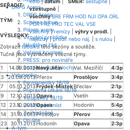
kolo
|
datum
|
SMĚR:
sestupně
|
SEŘADIT:
DRFG Arena
vzestupně
|
DRFG Arena
všechny
BRE
FRM
HOD
NJI
OPA
ORL
TÝM:
Schéma tribun
POR
PRE
PRO
TEC
VAL
VSE
Plánek areny
všechny
|
remízy
|
výhry v prodl.
|
VÝSLEDKY:
Virtuální prohlídka
nájezdy
|
prodl. nebo náj.
|
s nulou
|
Návštěvní řád
Zobrazit
tabulku
této sezóny a soutěže.
Veřejné bruslení
Tučně jsou vyznačeny vítězné týmy.
PRESS: pro novináře
Rozpis ledové plochy
1
14.09.2013
Nový Jičín
Val. Meziříčí
4:3p
Vstupenky
3
20.09.2013
Přerov
Prostějov
3:4p
Permanentky 18/19
7
05.10.2013
Frýdek-Místek
Břeclav
2:1p
Přípravná utkání 18/19
9
12.10.2013
Opava
Vsetín
3:2p
Vstupenky 18/19
12
23.10.2013
Opava
Hodonín
5:4p
Uvolňování míst
Zvýhodněné
14
31.10.2013
Prostějov
Přerov
4:5p
On-line
23
30.11.2013
Hodonín
Opava
2:3p
A-tým