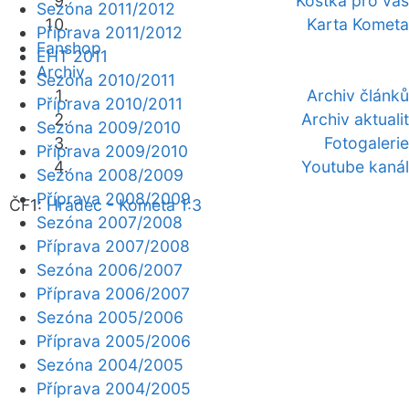
Kostka pro vás
Sezóna 2011/2012
Karta Kometa
Příprava 2011/2012
Fanshop
EHT 2011
Archiv
Sezóna 2010/2011
Archiv článků
Příprava 2010/2011
Archiv aktualit
Sezóna 2009/2010
Fotogalerie
Příprava 2009/2010
Youtube kanál
Sezóna 2008/2009
Příprava 2008/2009
ČF1:
Hradec - Kometa 1:3
Sezóna 2007/2008
Příprava 2007/2008
Sezóna 2006/2007
Příprava 2006/2007
Sezóna 2005/2006
Příprava 2005/2006
Sezóna 2004/2005
Příprava 2004/2005