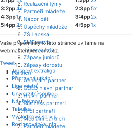
2:1pp
2x
1:2pp
2x
Realizační týmy
3:2pp
4x
2:3pp
5x
Partneři mládeže
4:3pp
1x
3:4pp
2x
Nábor dětí
5:4pp
2x
4:5pp
1x
Úspěchy mládeže
ZŠ Labská
SMS servis
Vaše připomínky k této stránce uvítáme na
Týmová fota
webmaster
@esports.cz.
Zápasy juniorů
Tweet
Zápasy dorostu
Tipsport extraliga
Partneři
Přípravná utkání
Generální partner
Liga mistrů
GOLD hlavní partner
Univerzitní souboj
Hlavní partneři
Návštěvnost
Business partneři
Tabulka
Hrdí partneři
Výsledkový servis
Mediální partneři
Rozlosování a info
Partneři mládeže