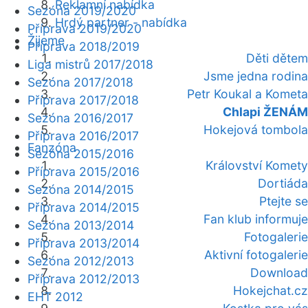
Reklamní nabídka
Sezóna 2019/2020
Hrdý partner - nabídka
Příprava 2019/2020
Žijeme
Příprava 2018/2019
Děti dětem
Liga mistrů 2017/2018
Jsme jedna rodina
Sezóna 2017/2018
Petr Koukal a Kometa
Příprava 2017/2018
Chlapi ŽENÁM
Sezóna 2016/2017
Hokejová tombola
Příprava 2016/2017
Fanzóna
Sezóna 2015/2016
Království Komety
Příprava 2015/2016
Dortiáda
Sezóna 2014/2015
Ptejte se
Příprava 2014/2015
Fan klub informuje
Sezóna 2013/2014
Fotogalerie
Příprava 2013/2014
Aktivní fotogalerie
Sezóna 2012/2013
Download
Příprava 2012/2013
Hokejchat.cz
EHT 2012