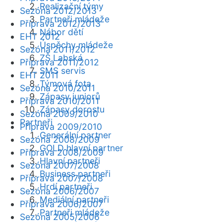
Realizační týmy
Sezóna 2012/2013
Partneři mládeže
Příprava 2012/2013
Nábor dětí
EHT 2012
Úspěchy mládeže
Sezóna 2011/2012
ZŠ Labská
Příprava 2011/2012
SMS servis
EHT 2011
Týmová fota
Sezóna 2010/2011
Zápasy juniorů
Příprava 2010/2011
Zápasy dorostu
Sezóna 2009/2010
Partneři
Příprava 2009/2010
Generální partner
Sezóna 2008/2009
GOLD hlavní partner
Příprava 2008/2009
Hlavní partneři
Sezóna 2007/2008
Business partneři
Příprava 2007/2008
Hrdí partneři
Sezóna 2006/2007
Mediální partneři
Příprava 2006/2007
Partneři mládeže
Sezóna 2005/2006