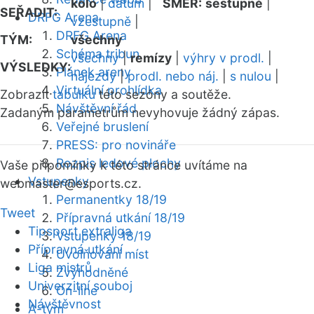
kolo
|
datum
|
SMĚR:
sestupně
|
SEŘADIT:
DRFG Arena
vzestupně
|
DRFG Arena
TÝM:
všechny
Schéma tribun
všechny
|
remízy
|
výhry v prodl.
|
VÝSLEDKY:
Plánek areny
nájezdy
|
prodl. nebo náj.
|
s nulou
|
Virtuální prohlídka
Zobrazit
tabulku
této sezóny a soutěže.
Návštěvní řád
Zadaným parametrům nevyhovuje žádný zápas.
Veřejné bruslení
PRESS: pro novináře
Rozpis ledové plochy
Vaše připomínky k této stránce uvítáme na
Vstupenky
webmaster
@esports.cz.
Permanentky 18/19
Tweet
Přípravná utkání 18/19
Tipsport extraliga
Vstupenky 18/19
Přípravná utkání
Uvolňování míst
Liga mistrů
Zvýhodněné
Univerzitní souboj
On-line
Návštěvnost
A-tým