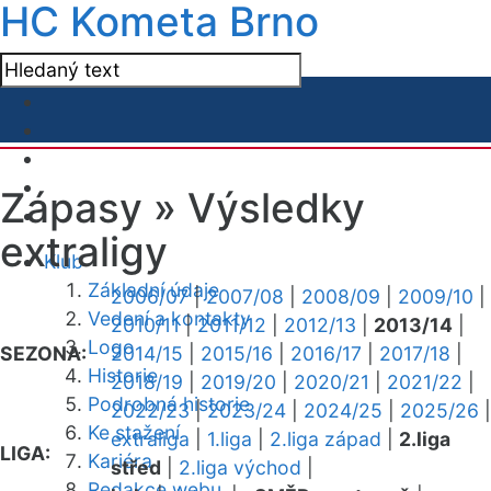
HC Kometa Brno
Zápasy »
Výsledky
extraligy
Klub
Základní údaje
2006/07
|
2007/08
|
2008/09
|
2009/10
|
Vedení a kontakty
2010/11
|
2011/12
|
2012/13
|
2013/14
|
Logo
SEZONA:
2014/15
|
2015/16
|
2016/17
|
2017/18
|
Historie
2018/19
|
2019/20
|
2020/21
|
2021/22
|
Podrobná historie
2022/23
|
2023/24
|
2024/25
|
2025/26
|
Ke stažení
extraliga
|
1.liga
|
2.liga západ
|
2.liga
LIGA:
Kariéra
střed
|
2.liga východ
|
Redakce webu