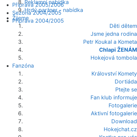
Reklamní nabídka
Příprava 2005/2006
Hrdý partner - nabídka
Sezóna 2004/2005
Žijeme
Příprava 2004/2005
Děti dětem
Jsme jedna rodina
Petr Koukal a Kometa
Chlapi ŽENÁM
Hokejová tombola
Fanzóna
Království Komety
Dortiáda
Ptejte se
Fan klub informuje
Fotogalerie
Aktivní fotogalerie
Download
Hokejchat.cz