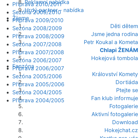
Reklamní nabídka
Příprava 2010/2011
Hrdý partner - nabídka
Sezóna 2009/2010
Žijeme
Příprava 2009/2010
Děti dětem
Sezóna 2008/2009
Jsme jedna rodina
Příprava 2008/2009
Petr Koukal a Kometa
Sezóna 2007/2008
Chlapi ŽENÁM
Příprava 2007/2008
Hokejová tombola
Sezóna 2006/2007
Fanzóna
Příprava 2006/2007
Království Komety
Sezóna 2005/2006
Dortiáda
Příprava 2005/2006
Ptejte se
Sezóna 2004/2005
Fan klub informuje
Příprava 2004/2005
Fotogalerie
Aktivní fotogalerie
Download
Hokejchat.cz