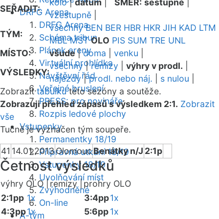
kolo
|
datum
|
SMĚR:
sestupně
|
SEŘADIT:
DRFG Arena
vzestupně
|
DRFG Arena
všechny
BEN
BER
HBR
HKR
JIH
KAD
LTM
TÝM:
Schéma tribun
MBL
MST
OLO
PIS
SUM
TRE
UNL
Plánek areny
MÍSTO:
všude
|
doma
|
venku
|
Virtuální prohlídka
všechny
|
remízy
|
výhry v prodl.
|
VÝSLEDKY:
Návštěvní řád
nájezdy
|
prodl. nebo náj.
|
s nulou
|
Veřejné bruslení
Zobrazit
tabulku
této sezóny a soutěže.
PRESS: pro novináře
Zobrazuji přehled zápasů s výsledkem 2:1.
Zobrazit
Rozpis ledové plochy
vše
Vstupenky
Tučně je vyznačen tým soupeře.
Permanentky 18/19
41
14.01.2013
Olomouc
Benátky n/J
2:1p
Přípravná utkání 18/19
Četnost výsledků
Vstupenky 18/19
Uvolňování míst
výhry OLO |
remízy |
prohry OLO
Zvýhodněné
2:1pp
1x
3:4pp
1x
On-line
4:3pp
1x
5:6pp
1x
A-tým