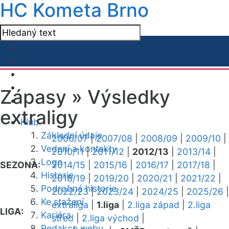
HC Kometa Brno
Zápasy »
Výsledky
extraligy
Klub
Základní údaje
2006/07
|
2007/08
|
2008/09
|
2009/10
|
Vedení a kontakty
2010/11
|
2011/12
|
2012/13
|
2013/14
|
Logo
SEZONA:
2014/15
|
2015/16
|
2016/17
|
2017/18
|
Historie
2018/19
|
2019/20
|
2020/21
|
2021/22
|
Podrobná historie
2022/23
|
2023/24
|
2024/25
|
2025/26
|
Ke stažení
extraliga
|
1.liga
|
2.liga západ
|
2.liga
LIGA:
Kariéra
střed
|
2.liga východ
|
Redakce webu