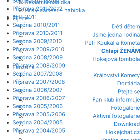
Sezóna 2011/2012
Reklamní nabídka
Příprava 2011/2012
Hrdý partner - nabídka
EHT 2011
Žijeme
Sezóna 2010/2011
Děti dětem
Příprava 2010/2011
Jsme jedna rodina
Sezóna 2009/2010
Petr Koukal a Kometa
Příprava 2009/2010
Chlapi ŽENÁM
Sezóna 2008/2009
Hokejová tombola
Příprava 2008/2009
Fanzóna
Sezóna 2007/2008
Království Komety
Příprava 2007/2008
Dortiáda
Sezóna 2006/2007
Ptejte se
Příprava 2006/2007
Fan klub informuje
Sezóna 2005/2006
Fotogalerie
Příprava 2005/2006
Aktivní fotogalerie
Sezóna 2004/2005
Download
Příprava 2004/2005
Hokejchat.cz