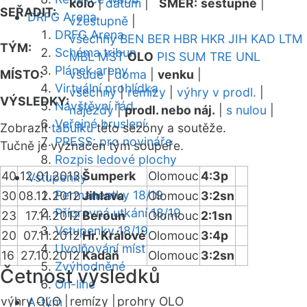
kolo
|
datum
|
SMĚR:
sestupně
|
SEŘADIT:
DRFG Arena
vzestupně
|
DRFG Arena
všechny
BEN
BER
HBR
HKR
JIH
KAD
LTM
TÝM:
Schéma tribun
MBL
MST
OLO
PIS
SUM
TRE
UNL
Plánek areny
MÍSTO:
všude
|
doma
|
venku
|
Virtuální prohlídka
všechny
|
remízy
|
výhry v prodl.
|
VÝSLEDKY:
Návštěvní řád
nájezdy
|
prodl. nebo náj.
|
s nulou
|
Veřejné bruslení
Zobrazit
tabulku
této sezóny a soutěže.
PRESS: pro novináře
Tučně je vyznačen tým soupeře.
Rozpis ledové plochy
40
12.01.2013
Šumperk
Olomouc
4:3p
Vstupenky
Permanentky 18/19
30
08.12.2012
Jihlava
Olomouc
3:2sn
Přípravná utkání 18/19
23
17.11.2012
Beroun
Olomouc
2:1sn
Vstupenky 18/19
20
07.11.2012
Hr. Králové
Olomouc
3:4p
Uvolňování míst
16
27.10.2012
Kadaň
Olomouc
3:2sn
Zvýhodněné
Četnost výsledků
On-line
výhry OLO |
remízy |
prohry OLO
A-tým