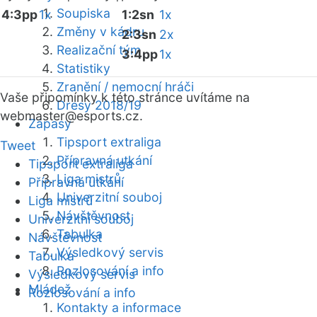
Soupiska
4:3pp
1x
1:2sn
1x
Změny v kádru
2:3sn
2x
Realizační tým
3:4pp
1x
Statistiky
Zranění / nemocní hráči
Vaše připomínky k této stránce uvítáme na
Dresy 2018/19
webmaster
@esports.cz.
Zápasy
Tipsport extraliga
Tweet
Přípravná utkání
Tipsport extraliga
Liga mistrů
Přípravná utkání
Univerzitní souboj
Liga mistrů
Návštěvnost
Univerzitní souboj
Tabulka
Návštěvnost
Výsledkový servis
Tabulka
Rozlosování a info
Výsledkový servis
Mládež
Rozlosování a info
Kontakty a informace