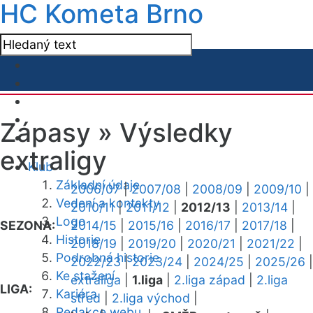
HC Kometa Brno
Zápasy »
Výsledky
extraligy
Klub
Základní údaje
2006/07
|
2007/08
|
2008/09
|
2009/10
|
Vedení a kontakty
2010/11
|
2011/12
|
2012/13
|
2013/14
|
Logo
SEZONA:
2014/15
|
2015/16
|
2016/17
|
2017/18
|
Historie
2018/19
|
2019/20
|
2020/21
|
2021/22
|
Podrobná historie
2022/23
|
2023/24
|
2024/25
|
2025/26
|
Ke stažení
extraliga
|
1.liga
|
2.liga západ
|
2.liga
LIGA:
Kariéra
střed
|
2.liga východ
|
Redakce webu