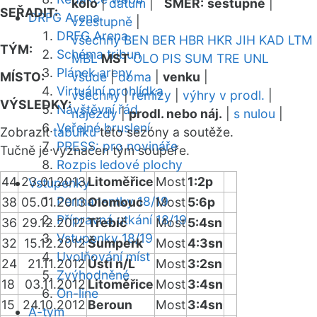
kolo
|
datum
|
SMĚR:
sestupně
|
SEŘADIT:
DRFG Arena
vzestupně
|
DRFG Arena
všechny
BEN
BER
HBR
HKR
JIH
KAD
LTM
TÝM:
Schéma tribun
MBL
MST
OLO
PIS
SUM
TRE
UNL
Plánek areny
MÍSTO:
všude
|
doma
|
venku
|
Virtuální prohlídka
všechny
|
remízy
|
výhry v prodl.
|
VÝSLEDKY:
Návštěvní řád
nájezdy
|
prodl. nebo náj.
|
s nulou
|
Veřejné bruslení
Zobrazit
tabulku
této sezóny a soutěže.
PRESS: pro novináře
Tučně je vyznačen tým soupeře.
Rozpis ledové plochy
44
23.01.2013
Litoměřice
Most
1:2p
Vstupenky
Permanentky 18/19
38
05.01.2013
Olomouc
Most
5:6p
Přípravná utkání 18/19
36
29.12.2012
Třebíč
Most
5:4sn
Vstupenky 18/19
32
15.12.2012
Šumperk
Most
4:3sn
Uvolňování míst
24
21.11.2012
Ústí n/L
Most
3:2sn
Zvýhodněné
18
03.11.2012
Litoměřice
Most
3:4sn
On-line
15
24.10.2012
Beroun
Most
3:4sn
A-tým