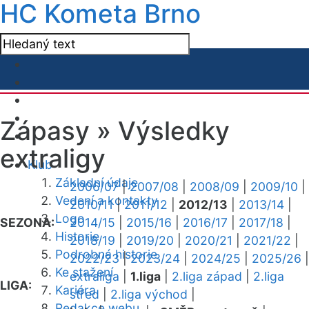
HC Kometa Brno
Zápasy »
Výsledky
extraligy
Klub
Základní údaje
2006/07
|
2007/08
|
2008/09
|
2009/10
|
Vedení a kontakty
2010/11
|
2011/12
|
2012/13
|
2013/14
|
Logo
SEZONA:
2014/15
|
2015/16
|
2016/17
|
2017/18
|
Historie
2018/19
|
2019/20
|
2020/21
|
2021/22
|
Podrobná historie
2022/23
|
2023/24
|
2024/25
|
2025/26
|
Ke stažení
extraliga
|
1.liga
|
2.liga západ
|
2.liga
LIGA:
Kariéra
střed
|
2.liga východ
|
Redakce webu