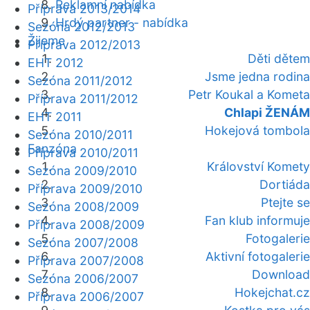
Reklamní nabídka
Příprava 2013/2014
Hrdý partner - nabídka
Sezóna 2012/2013
Žijeme
Příprava 2012/2013
Děti dětem
EHT 2012
Jsme jedna rodina
Sezóna 2011/2012
Petr Koukal a Kometa
Příprava 2011/2012
Chlapi ŽENÁM
EHT 2011
Hokejová tombola
Sezóna 2010/2011
Fanzóna
Příprava 2010/2011
Království Komety
Sezóna 2009/2010
Dortiáda
Příprava 2009/2010
Ptejte se
Sezóna 2008/2009
Fan klub informuje
Příprava 2008/2009
Fotogalerie
Sezóna 2007/2008
Aktivní fotogalerie
Příprava 2007/2008
Download
Sezóna 2006/2007
Hokejchat.cz
Příprava 2006/2007