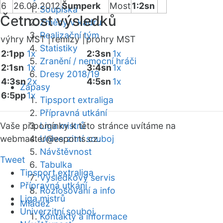
6
26.09.2012
Šumperk
Most
1:2sn
Soupiska
Četnost výsledků
Změny v kádru
Realizační tým
výhry MST |
remízy |
prohry MST
Statistiky
2:1pp
1x
2:3sn
1x
Zranění / nemocní hráči
2:1sn
1x
3:4sn
1x
Dresy 2018/19
4:3sn
2x
4:5sn
1x
Zápasy
6:5pp
1x
Tipsport extraliga
Přípravná utkání
Vaše připomínky k této stránce uvítáme na
Liga mistrů
webmaster
Univerzitní souboj
@esports.cz.
Návštěvnost
Tweet
Tabulka
Tipsport extraliga
Výsledkový servis
Přípravná utkání
Rozlosování a info
Liga mistrů
Mládež
Univerzitní souboj
Kontakty a informace