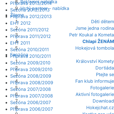
Reklamní nabídka
Příprava 2013/2014
Hrdý partner - nabídka
Sezóna 2012/2013
Žijeme
Příprava 2012/2013
Děti dětem
EHT 2012
Jsme jedna rodina
Sezóna 2011/2012
Petr Koukal a Kometa
Příprava 2011/2012
Chlapi ŽENÁM
EHT 2011
Hokejová tombola
Sezóna 2010/2011
Fanzóna
Příprava 2010/2011
Království Komety
Sezóna 2009/2010
Dortiáda
Příprava 2009/2010
Ptejte se
Sezóna 2008/2009
Fan klub informuje
Příprava 2008/2009
Fotogalerie
Sezóna 2007/2008
Aktivní fotogalerie
Příprava 2007/2008
Download
Sezóna 2006/2007
Hokejchat.cz
Příprava 2006/2007