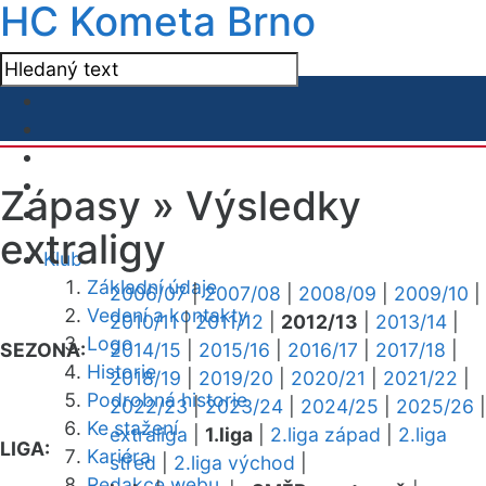
HC Kometa Brno
Zápasy »
Výsledky
extraligy
Klub
Základní údaje
2006/07
|
2007/08
|
2008/09
|
2009/10
|
Vedení a kontakty
2010/11
|
2011/12
|
2012/13
|
2013/14
|
Logo
SEZONA:
2014/15
|
2015/16
|
2016/17
|
2017/18
|
Historie
2018/19
|
2019/20
|
2020/21
|
2021/22
|
Podrobná historie
2022/23
|
2023/24
|
2024/25
|
2025/26
|
Ke stažení
extraliga
|
1.liga
|
2.liga západ
|
2.liga
LIGA:
Kariéra
střed
|
2.liga východ
|
Redakce webu