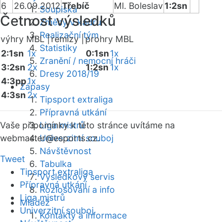
6
26.09.2012
Třebíč
Ml. Boleslav
1:2sn
Soupiska
Četnost výsledků
Změny v kádru
Realizační tým
výhry MBL |
remízy |
prohry MBL
Statistiky
2:1sn
1x
0:1sn
1x
Zranění / nemocní hráči
3:2sn
2x
1:2sn
1x
Dresy 2018/19
4:3pp
1x
Zápasy
4:3sn
2x
Tipsport extraliga
Přípravná utkání
Vaše připomínky k této stránce uvítáme na
Liga mistrů
webmaster
Univerzitní souboj
@esports.cz.
Návštěvnost
Tweet
Tabulka
Tipsport extraliga
Výsledkový servis
Přípravná utkání
Rozlosování a info
Liga mistrů
Mládež
Univerzitní souboj
Kontakty a informace