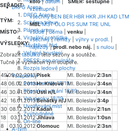
kolo
|
datum
|
SMĚR:
sestupně
|
SEŘADIT:
DRFG Arena
vzestupně
|
DRFG Arena
všechny
BEN
BER
HBR
HKR
JIH
KAD
LTM
TÝM:
Schéma tribun
MBL
MST
OLO
PIS
SUM
TRE
UNL
Plánek areny
MÍSTO:
všude
|
doma
|
venku
|
Virtuální prohlídka
všechny
|
remízy
|
výhry v prodl.
|
VÝSLEDKY:
Návštěvní řád
nájezdy
|
prodl. nebo náj.
|
s nulou
|
Veřejné bruslení
Zobrazit
tabulku
této sezóny a soutěže.
PRESS: pro novináře
Tučně je vyznačen tým soupeře.
Rozpis ledové plochy
49
09.02.2013
Písek
Ml. Boleslav
2:3sn
Vstupenky
Permanentky 18/19
48
06.02.2013
Hr. Králové
Ml. Boleslav
3:4sn
Přípravná utkání 18/19
46
30.01.2013
Ústí n/L
Ml. Boleslav
3:4sn
Vstupenky 18/19
42
16.01.2013
Benátky n/J
Ml. Boleslav
3:4p
Uvolňování míst
30
08.12.2012
Kadaň
Ml. Boleslav
2:1sn
Zvýhodněné
18
03.11.2012
Jihlava
Ml. Boleslav
1:0sn
On-line
8
03.10.2012
Olomouc
Ml. Boleslav
2:3sn
A-tým