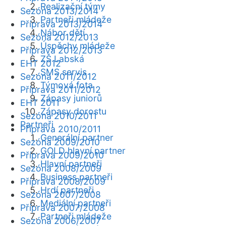
Realizační týmy
Sezóna 2013/2014
Partneři mládeže
Příprava 2013/2014
Nábor dětí
Sezóna 2012/2013
Úspěchy mládeže
Příprava 2012/2013
ZŠ Labská
EHT 2012
SMS servis
Sezóna 2011/2012
Týmová fota
Příprava 2011/2012
Zápasy juniorů
EHT 2011
Zápasy dorostu
Sezóna 2010/2011
Partneři
Příprava 2010/2011
Generální partner
Sezóna 2009/2010
GOLD hlavní partner
Příprava 2009/2010
Hlavní partneři
Sezóna 2008/2009
Business partneři
Příprava 2008/2009
Hrdí partneři
Sezóna 2007/2008
Mediální partneři
Příprava 2007/2008
Partneři mládeže
Sezóna 2006/2007