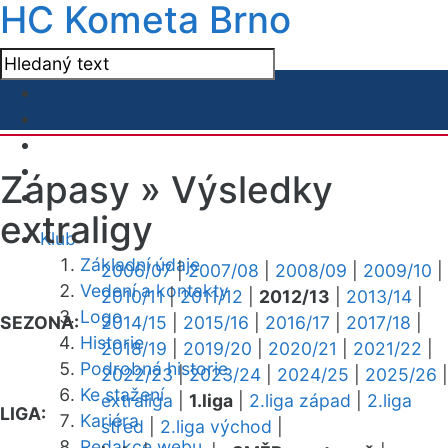
HC Kometa Brno
Zápasy »
Výsledky
extraligy
Klub
Základní údaje
2006/07
|
2007/08
|
2008/09
|
2009/10
|
Vedení a kontakty
2010/11
|
2011/12
|
2012/13
|
2013/14
|
Logo
SEZONA:
2014/15
|
2015/16
|
2016/17
|
2017/18
|
Historie
2018/19
|
2019/20
|
2020/21
|
2021/22
|
Podrobná historie
2022/23
|
2023/24
|
2024/25
|
2025/26
|
Ke stažení
extraliga
|
1.liga
|
2.liga západ
|
2.liga
LIGA:
Kariéra
střed
|
2.liga východ
|
Redakce webu