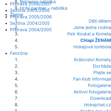
Reklamní nabídka
Příprava 2006/2007
Hrdý partner - nabídka
Sezóna 2005/2006
Žijeme
Příprava 2005/2006
Děti dětem
Sezóna 2004/2005
Jsme jedna rodina
Příprava 2004/2005
Petr Koukal a Kometa
Chlapi ŽENÁM
Hokejová tombola
Fanzóna
Království Komety
Dortiáda
Ptejte se
Fan klub informuje
Fotogalerie
Aktivní fotogalerie
Download
Hokejchat.cz