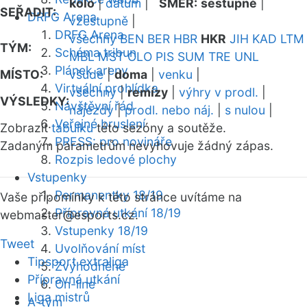
kolo
|
datum
|
SMĚR:
sestupně
|
SEŘADIT:
DRFG Arena
vzestupně
|
DRFG Arena
všechny
BEN
BER
HBR
HKR
JIH
KAD
LTM
TÝM:
Schéma tribun
MBL
MST
OLO
PIS
SUM
TRE
UNL
Plánek areny
MÍSTO:
všude
|
doma
|
venku
|
Virtuální prohlídka
všechny
|
remízy
|
výhry v prodl.
|
VÝSLEDKY:
Návštěvní řád
nájezdy
|
prodl. nebo náj.
|
s nulou
|
Veřejné bruslení
Zobrazit
tabulku
této sezóny a soutěže.
PRESS: pro novináře
Zadaným parametrům nevyhovuje žádný zápas.
Rozpis ledové plochy
Vstupenky
Permanentky 18/19
Vaše připomínky k této stránce uvítáme na
Přípravná utkání 18/19
webmaster
@esports.cz.
Vstupenky 18/19
Tweet
Uvolňování míst
Tipsport extraliga
Zvýhodněné
Přípravná utkání
On-line
Liga mistrů
A-tým