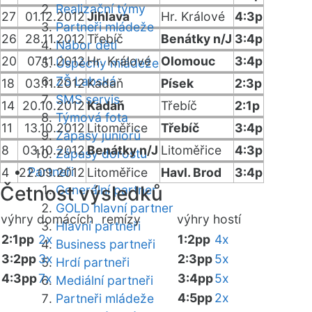
Realizační týmy
27
01.12.2012
Jihlava
Hr. Králové
4:3p
Partneři mládeže
26
28.11.2012
Třebíč
Benátky n/J
3:4p
Nábor dětí
20
07.11.2012
Hr. Králové
Olomouc
3:4p
Úspěchy mládeže
ZŠ Labská
18
03.11.2012
Kadaň
Písek
2:3p
SMS servis
14
20.10.2012
Kadaň
Třebíč
2:1p
Týmová fota
11
13.10.2012
Litoměřice
Třebíč
3:4p
Zápasy juniorů
8
03.10.2012
Benátky n/J
Litoměřice
4:3p
Zápasy dorostu
Partneři
4
22.09.2012
Litoměřice
Havl. Brod
3:4p
Četnost výsledků
Generální partner
GOLD hlavní partner
výhry domácích
remízy
výhry hostí
Hlavní partneři
2:1pp
2x
1:2pp
4x
Business partneři
3:2pp
3x
2:3pp
5x
Hrdí partneři
4:3pp
7x
3:4pp
5x
Mediální partneři
4:5pp
2x
Partneři mládeže