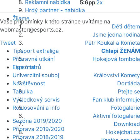
Reklamní nabídka
5:6pp
2x
Hrdý partner - nabídka
Žijeme
Vaše připomínky k této stránce uvítáme na
Děti dětem
webmaster
@esports.cz.
Jsme jedna rodina
Tweet
Petr Koukal a Kometa
Tipsport extraliga
Chlapi ŽENÁM
Přípravná utkání
Hokejová tombola
Fanzóna
Liga mistrů
Univerzitní souboj
Království Komety
Návštěvnost
Dortiáda
Tabulka
Ptejte se
Výsledkový servis
Fan klub informuje
Rozlosování a info
Fotogalerie
Aktivní fotogalerie
Sezóna 2019/2020
Download
Příprava 2019/2020
Hokejchat.cz
Příprava 2018/2019