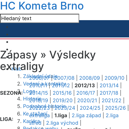
HC Kometa Brno
Zápasy »
Výsledky
extraligy
Klub
Základní údaje
2006/07
|
2007/08
|
2008/09
|
2009/10
|
Vedení a kontakty
2010/11
|
2011/12
|
2012/13
|
2013/14
|
Logo
SEZONA:
2014/15
|
2015/16
|
2016/17
|
2017/18
|
Historie
2018/19
|
2019/20
|
2020/21
|
2021/22
|
Podrobná historie
2022/23
|
2023/24
|
2024/25
|
2025/26
|
Ke stažení
extraliga
|
1.liga
|
2.liga západ
|
2.liga
LIGA:
Kariéra
střed
|
2.liga východ
|
Redakce webu