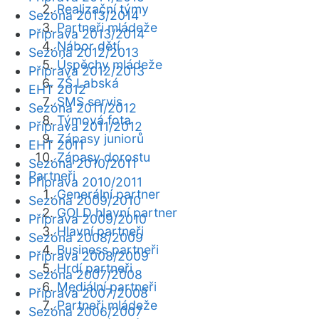
Realizační týmy
Sezóna 2013/2014
Partneři mládeže
Příprava 2013/2014
Nábor dětí
Sezóna 2012/2013
Úspěchy mládeže
Příprava 2012/2013
ZŠ Labská
EHT 2012
SMS servis
Sezóna 2011/2012
Týmová fota
Příprava 2011/2012
Zápasy juniorů
EHT 2011
Zápasy dorostu
Sezóna 2010/2011
Partneři
Příprava 2010/2011
Generální partner
Sezóna 2009/2010
GOLD hlavní partner
Příprava 2009/2010
Hlavní partneři
Sezóna 2008/2009
Business partneři
Příprava 2008/2009
Hrdí partneři
Sezóna 2007/2008
Mediální partneři
Příprava 2007/2008
Partneři mládeže
Sezóna 2006/2007