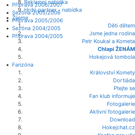
Reklamní nabídka
Příprava 2006/2007
Hrdý partner - nabídka
Sezóna 2005/2006
Žijeme
Příprava 2005/2006
Děti dětem
Sezóna 2004/2005
Jsme jedna rodina
Příprava 2004/2005
Petr Koukal a Kometa
Chlapi ŽENÁM
Hokejová tombola
Fanzóna
Království Komety
Dortiáda
Ptejte se
Fan klub informuje
Fotogalerie
Aktivní fotogalerie
Download
Hokejchat.cz