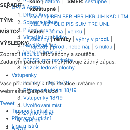
kolo
|
datum
|
SMĚR:
sestupně
|
SEŘADIT:
DRFG Arena
vzestupně
|
DRFG Arena
všechny
BEN
BER
HBR
HKR
JIH
KAD
LTM
TÝM:
Schéma tribun
MBL
MST
OLO
PIS
SUM
TRE
UNL
Plánek areny
MÍSTO:
všude
|
doma
|
venku
|
Virtuální prohlídka
všechny
|
remízy
|
výhry v prodl.
|
VÝSLEDKY:
Návštěvní řád
nájezdy
|
prodl. nebo náj.
|
s nulou
|
Veřejné bruslení
Zobrazit
tabulku
této sezóny a soutěže.
PRESS: pro novináře
Zadaným parametrům nevyhovuje žádný zápas.
Rozpis ledové plochy
Vstupenky
Permanentky 18/19
Vaše připomínky k této stránce uvítáme na
Přípravná utkání 18/19
webmaster
@esports.cz.
Vstupenky 18/19
Tweet
Uvolňování míst
Tipsport extraliga
Zvýhodněné
Přípravná utkání
On-line
Liga mistrů
A-tým