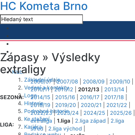
HC Kometa Brno
Zápasy »
Výsledky
extraligy
Klub
Základní údaje
2006/07
|
2007/08
|
2008/09
|
2009/10
|
Vedení a kontakty
2010/11
|
2011/12
|
2012/13
|
2013/14
|
Logo
SEZONA:
2014/15
|
2015/16
|
2016/17
|
2017/18
|
Historie
2018/19
|
2019/20
|
2020/21
|
2021/22
|
Podrobná historie
2022/23
|
2023/24
|
2024/25
|
2025/26
|
Ke stažení
extraliga
|
1.liga
|
2.liga západ
|
2.liga
LIGA:
Kariéra
střed
|
2.liga východ
|
Redakce webu