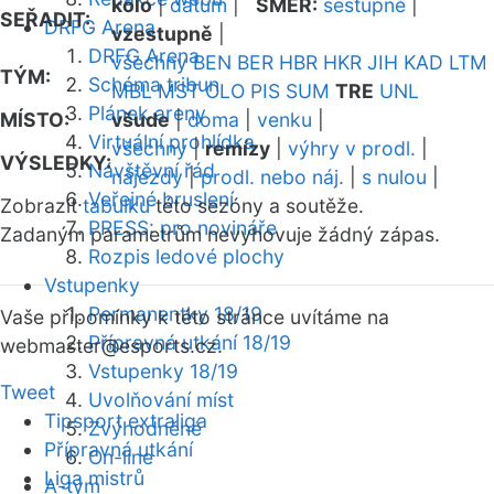
kolo
|
datum
|
SMĚR:
sestupně
|
SEŘADIT:
DRFG Arena
vzestupně
|
DRFG Arena
všechny
BEN
BER
HBR
HKR
JIH
KAD
LTM
TÝM:
Schéma tribun
MBL
MST
OLO
PIS
SUM
TRE
UNL
Plánek areny
MÍSTO:
všude
|
doma
|
venku
|
Virtuální prohlídka
všechny
|
remízy
|
výhry v prodl.
|
VÝSLEDKY:
Návštěvní řád
nájezdy
|
prodl. nebo náj.
|
s nulou
|
Veřejné bruslení
Zobrazit
tabulku
této sezóny a soutěže.
PRESS: pro novináře
Zadaným parametrům nevyhovuje žádný zápas.
Rozpis ledové plochy
Vstupenky
Permanentky 18/19
Vaše připomínky k této stránce uvítáme na
Přípravná utkání 18/19
webmaster
@esports.cz.
Vstupenky 18/19
Tweet
Uvolňování míst
Tipsport extraliga
Zvýhodněné
Přípravná utkání
On-line
Liga mistrů
A-tým