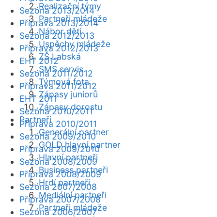
Realizační týmy
Sezóna 2013/2014
Partneři mládeže
Příprava 2013/2014
Nábor dětí
Sezóna 2012/2013
Úspěchy mládeže
Příprava 2012/2013
ZŠ Labská
EHT 2012
SMS servis
Sezóna 2011/2012
Týmová fota
Příprava 2011/2012
Zápasy juniorů
EHT 2011
Zápasy dorostu
Sezóna 2010/2011
Partneři
Příprava 2010/2011
Generální partner
Sezóna 2009/2010
GOLD hlavní partner
Příprava 2009/2010
Hlavní partneři
Sezóna 2008/2009
Business partneři
Příprava 2008/2009
Hrdí partneři
Sezóna 2007/2008
Mediální partneři
Příprava 2007/2008
Partneři mládeže
Sezóna 2006/2007