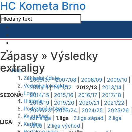
HC Kometa Brno
Zápasy »
Výsledky
extraligy
Klub
Základní údaje
2006/07
|
2007/08
|
2008/09
|
2009/10
|
Vedení a kontakty
2010/11
|
2011/12
|
2012/13
|
2013/14
|
Logo
SEZONA:
2014/15
|
2015/16
|
2016/17
|
2017/18
|
Historie
2018/19
|
2019/20
|
2020/21
|
2021/22
|
Podrobná historie
2022/23
|
2023/24
|
2024/25
|
2025/26
|
Ke stažení
extraliga
|
1.liga
|
2.liga západ
|
2.liga
LIGA:
Kariéra
střed
|
2.liga východ
|
Redakce webu