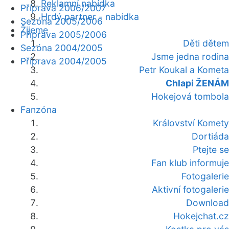
Reklamní nabídka
Příprava 2006/2007
Hrdý partner - nabídka
Sezóna 2005/2006
Žijeme
Příprava 2005/2006
Děti dětem
Sezóna 2004/2005
Jsme jedna rodina
Příprava 2004/2005
Petr Koukal a Kometa
Chlapi ŽENÁM
Hokejová tombola
Fanzóna
Království Komety
Dortiáda
Ptejte se
Fan klub informuje
Fotogalerie
Aktivní fotogalerie
Download
Hokejchat.cz