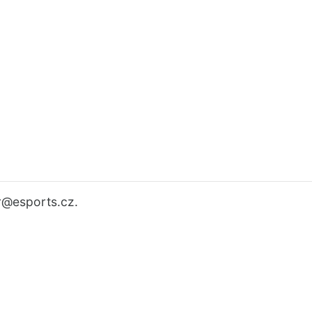
r
@esports.cz.