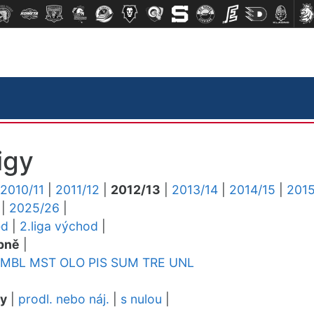
igy
2010/11
|
2011/12
|
2012/13
|
2013/14
|
2014/15
|
2015
|
2025/26
|
ed
|
2.liga východ
|
pně
|
MBL
MST
OLO
PIS
SUM
TRE
UNL
dy
|
prodl. nebo náj.
|
s nulou
|