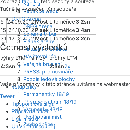
Zobrazit
tabulku
této sezóny a soutěže.
Kariéra
Tučně je vyznačen tým soupeře.
Redakce webu
DRFG Arena
5
24.09.2012
Most
Litoměřice
3:2sn
DRFG Arena
15
24.10.2012
Písek
Litoměřice
3:4sn
Schéma tribun
31
12.12.2012
Most
Litoměřice
3:2sn
Plánek areny
Četnost výsledků
Virtuální prohlídka
Návštěvní řád
výhry LTM |
remízy |
prohry LTM
Veřejné bruslení
4:3sn
1x
2:3sn
2x
PRESS: pro novináře
Rozpis ledové plochy
Vaše připomínky k této stránce uvítáme na webmaste
Vstupenky
Permanentky 18/19
Tweet
Přípravná utkání 18/19
Tipsport extraliga
Vstupenky 18/19
Přípravná utkání
Uvolňování míst
Liga mistrů
Zvýhodněné
Univerzitní souboj