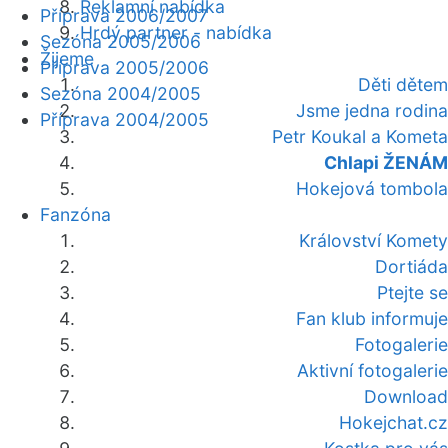
Reklamní nabídka
Příprava 2006/2007
Hrdý partner - nabídka
Sezóna 2005/2006
Žijeme
Příprava 2005/2006
Děti dětem
Sezóna 2004/2005
Jsme jedna rodina
Příprava 2004/2005
Petr Koukal a Kometa
Chlapi ŽENÁM
Hokejová tombola
Fanzóna
Království Komety
Dortiáda
Ptejte se
Fan klub informuje
Fotogalerie
Aktivní fotogalerie
Download
Hokejchat.cz