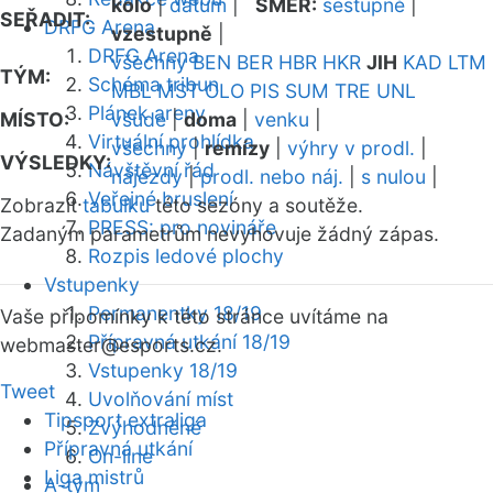
kolo
|
datum
|
SMĚR:
sestupně
|
SEŘADIT:
DRFG Arena
vzestupně
|
DRFG Arena
všechny
BEN
BER
HBR
HKR
JIH
KAD
LTM
TÝM:
Schéma tribun
MBL
MST
OLO
PIS
SUM
TRE
UNL
Plánek areny
MÍSTO:
všude
|
doma
|
venku
|
Virtuální prohlídka
všechny
|
remízy
|
výhry v prodl.
|
VÝSLEDKY:
Návštěvní řád
nájezdy
|
prodl. nebo náj.
|
s nulou
|
Veřejné bruslení
Zobrazit
tabulku
této sezóny a soutěže.
PRESS: pro novináře
Zadaným parametrům nevyhovuje žádný zápas.
Rozpis ledové plochy
Vstupenky
Permanentky 18/19
Vaše připomínky k této stránce uvítáme na
Přípravná utkání 18/19
webmaster
@esports.cz.
Vstupenky 18/19
Tweet
Uvolňování míst
Tipsport extraliga
Zvýhodněné
Přípravná utkání
On-line
Liga mistrů
A-tým