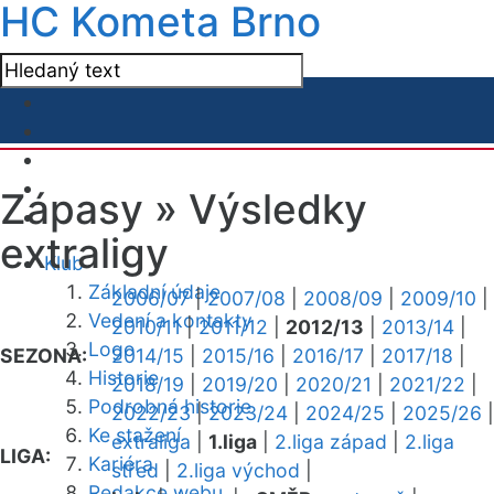
HC Kometa Brno
Zápasy »
Výsledky
extraligy
Klub
Základní údaje
2006/07
|
2007/08
|
2008/09
|
2009/10
|
Vedení a kontakty
2010/11
|
2011/12
|
2012/13
|
2013/14
|
Logo
SEZONA:
2014/15
|
2015/16
|
2016/17
|
2017/18
|
Historie
2018/19
|
2019/20
|
2020/21
|
2021/22
|
Podrobná historie
2022/23
|
2023/24
|
2024/25
|
2025/26
|
Ke stažení
extraliga
|
1.liga
|
2.liga západ
|
2.liga
LIGA:
Kariéra
střed
|
2.liga východ
|
Redakce webu