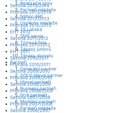
Realizační týmy
Sezóna 2013/2014
Partneři mládeže
Příprava 2013/2014
Nábor dětí
Sezóna 2012/2013
Úspěchy mládeže
Příprava 2012/2013
ZŠ Labská
EHT 2012
SMS servis
Sezóna 2011/2012
Týmová fota
Příprava 2011/2012
Zápasy juniorů
EHT 2011
Zápasy dorostu
Sezóna 2010/2011
Partneři
Příprava 2010/2011
Generální partner
Sezóna 2009/2010
GOLD hlavní partner
Příprava 2009/2010
Hlavní partneři
Sezóna 2008/2009
Business partneři
Příprava 2008/2009
Hrdí partneři
Sezóna 2007/2008
Mediální partneři
Příprava 2007/2008
Partneři mládeže
Sezóna 2006/2007