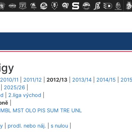
igy
2010/11
|
2011/12
|
2012/13
|
2013/14
|
2014/15
|
2015
|
2025/26
|
ed
|
2.liga východ
|
pně
|
MBL
MST
OLO
PIS
SUM
TRE
UNL
dy
|
prodl. nebo náj.
|
s nulou
|