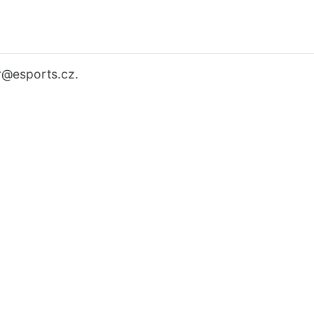
r
@esports.cz.