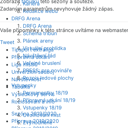
Zobrazit
tabulku
této sezóny a soutěže.
Kariéra
Zadaným parametrům nevyhovuje žádný zápas.
Redakce webu
DRFG Arena
DRFG Arena
Vaše připomínky k této stránce uvítáme na webmaste
Schéma tribun
Plánek areny
Tweet
Virtuální prohlídka
Tipsport extraliga
Návštěvní řád
Přípravná utkání
Veřejné bruslení
Liga mistrů
PRESS: pro novináře
Univerzitní souboj
Rozpis ledové plochy
Návštěvnost
Vstupenky
Tabulka
Permanentky 18/19
Výsledkový servis
Přípravná utkání 18/19
Rozlosování a info
Vstupenky 18/19
Sezóna 2019/2020
Uvolňování míst
Příprava 2019/2020
Zvýhodněné