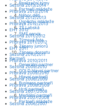
Realizační týmy
Sezóna 2013/2014
Partneři mládeže
Příprava 2013/2014
Nábor dětí
Sezóna 2012/2013
Úspěchy mládeže
Příprava 2012/2013
ZŠ Labská
EHT 2012
SMS servis
Sezóna 2011/2012
Týmová fota
Příprava 2011/2012
Zápasy juniorů
EHT 2011
Zápasy dorostu
Sezóna 2010/2011
Partneři
Příprava 2010/2011
Generální partner
Sezóna 2009/2010
GOLD hlavní partner
Příprava 2009/2010
Hlavní partneři
Sezóna 2008/2009
Business partneři
Příprava 2008/2009
Hrdí partneři
Sezóna 2007/2008
Mediální partneři
Příprava 2007/2008
Partneři mládeže
Sezóna 2006/2007