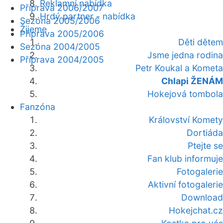
Reklamní nabídka
Příprava 2006/2007
Hrdý partner - nabídka
Sezóna 2005/2006
Žijeme
Příprava 2005/2006
Děti dětem
Sezóna 2004/2005
Jsme jedna rodina
Příprava 2004/2005
Petr Koukal a Kometa
Chlapi ŽENÁM
Hokejová tombola
Fanzóna
Království Komety
Dortiáda
Ptejte se
Fan klub informuje
Fotogalerie
Aktivní fotogalerie
Download
Hokejchat.cz