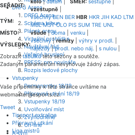
kolo
|
datum
|
SMĚR:
sestupně
|
SEŘADIT:
DRFG Arena
vzestupně
|
DRFG Arena
všechny
BEN
BER
HBR
HKR
JIH
KAD
LTM
TÝM:
Schéma tribun
MBL
MST
OLO
PIS
SUM
TRE
UNL
Plánek areny
MÍSTO:
všude
|
doma
|
venku
|
Virtuální prohlídka
všechny
|
remízy
|
výhry v prodl.
|
VÝSLEDKY:
Návštěvní řád
nájezdy
|
prodl. nebo náj.
|
s nulou
|
Veřejné bruslení
Zobrazit
tabulku
této sezóny a soutěže.
PRESS: pro novináře
Zadaným parametrům nevyhovuje žádný zápas.
Rozpis ledové plochy
Vstupenky
Permanentky 18/19
Vaše připomínky k této stránce uvítáme na
Přípravná utkání 18/19
webmaster
@esports.cz.
Vstupenky 18/19
Tweet
Uvolňování míst
Tipsport extraliga
Zvýhodněné
Přípravná utkání
On-line
Liga mistrů
A-tým