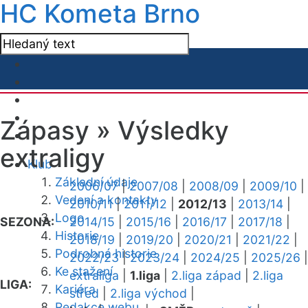
HC Kometa Brno
Zápasy »
Výsledky
extraligy
Klub
Základní údaje
2006/07
|
2007/08
|
2008/09
|
2009/10
|
Vedení a kontakty
2010/11
|
2011/12
|
2012/13
|
2013/14
|
Logo
SEZONA:
2014/15
|
2015/16
|
2016/17
|
2017/18
|
Historie
2018/19
|
2019/20
|
2020/21
|
2021/22
|
Podrobná historie
2022/23
|
2023/24
|
2024/25
|
2025/26
|
Ke stažení
extraliga
|
1.liga
|
2.liga západ
|
2.liga
LIGA:
Kariéra
střed
|
2.liga východ
|
Redakce webu