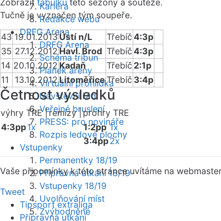
Zobrazit
tabulku
této sezóny a soutěže.
Kariéra
Tučně je vyznačen tým soupeře.
Redakce webu
DRFG Arena
43
19.01.2013
Ústí n/L
Třebíč
4:3p
DRFG Arena
35
27.12.2012
Havl. Brod
Třebíč
4:3p
Schéma tribun
14
20.10.2012
Kadaň
Třebíč
2:1p
Plánek areny
11
13.10.2012
Litoměřice
Třebíč
3:4p
Virtuální prohlídka
Četnost výsledků
Návštěvní řád
Veřejné bruslení
výhry TRE |
remízy |
prohry TRE
PRESS: pro novináře
4:3pp
1x
1:2pp
1x
Rozpis ledové plochy
3:4pp
2x
Vstupenky
Permanentky 18/19
Vaše připomínky k této stránce uvítáme na webmaste
Přípravná utkání 18/19
Vstupenky 18/19
Tweet
Uvolňování míst
Tipsport extraliga
Zvýhodněné
Přípravná utkání