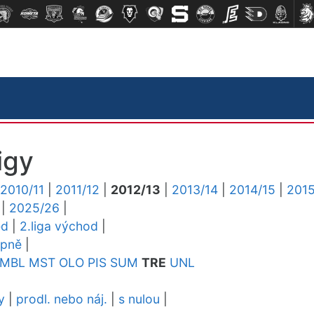
igy
2010/11
|
2011/12
|
2012/13
|
2013/14
|
2014/15
|
2015
|
2025/26
|
ed
|
2.liga východ
|
upně
|
MBL
MST
OLO
PIS
SUM
TRE
UNL
y
|
prodl. nebo náj.
|
s nulou
|