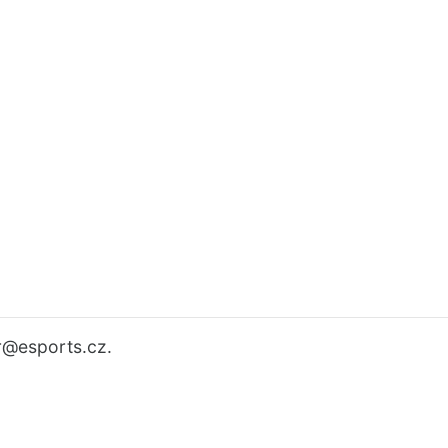
r
@esports.cz.