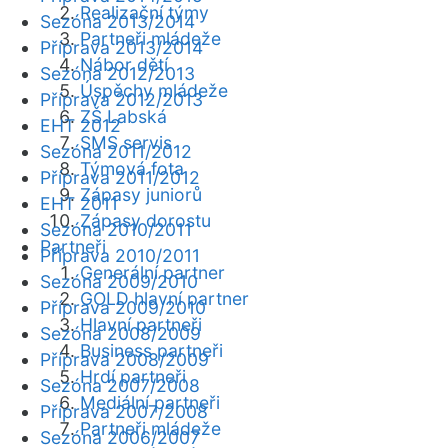
Realizační týmy
Sezóna 2013/2014
Partneři mládeže
Příprava 2013/2014
Nábor dětí
Sezóna 2012/2013
Úspěchy mládeže
Příprava 2012/2013
ZŠ Labská
EHT 2012
SMS servis
Sezóna 2011/2012
Týmová fota
Příprava 2011/2012
Zápasy juniorů
EHT 2011
Zápasy dorostu
Sezóna 2010/2011
Partneři
Příprava 2010/2011
Generální partner
Sezóna 2009/2010
GOLD hlavní partner
Příprava 2009/2010
Hlavní partneři
Sezóna 2008/2009
Business partneři
Příprava 2008/2009
Hrdí partneři
Sezóna 2007/2008
Mediální partneři
Příprava 2007/2008
Partneři mládeže
Sezóna 2006/2007