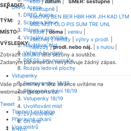
kolo
|
datum
|
SMĚR:
sestupně
|
SEŘADIT:
DRFG Arena
vzestupně
|
DRFG Arena
všechny
BEN
BER
HBR
HKR
JIH
KAD
LTM
TÝM:
Schéma tribun
MBL
MST
OLO
PIS
SUM
TRE
UNL
Plánek areny
MÍSTO:
všude
|
doma
|
venku
|
Virtuální prohlídka
všechny
|
remízy
|
výhry v prodl.
|
VÝSLEDKY:
Návštěvní řád
nájezdy
|
prodl. nebo náj.
|
s nulou
|
Veřejné bruslení
Zobrazit
tabulku
této sezóny a soutěže.
PRESS: pro novináře
Zadaným parametrům nevyhovuje žádný zápas.
Rozpis ledové plochy
Vstupenky
Permanentky 18/19
Vaše připomínky k této stránce uvítáme na
Přípravná utkání 18/19
webmaster
@esports.cz.
Vstupenky 18/19
Tweet
Uvolňování míst
Tipsport extraliga
Zvýhodněné
Přípravná utkání
On-line
Liga mistrů
A-tým