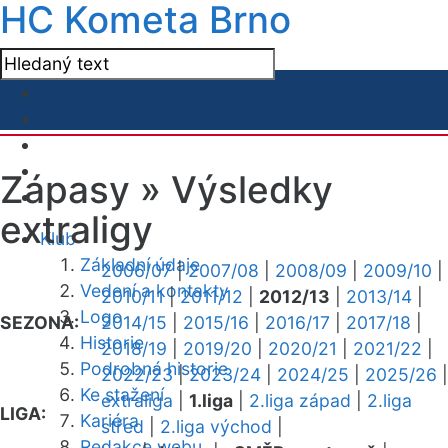
HC Kometa Brno
Zápasy »
Výsledky
extraligy
Klub
Základní údaje
2006/07
|
2007/08
|
2008/09
|
2009/10
|
Vedení a kontakty
2010/11
|
2011/12
|
2012/13
|
2013/14
|
Logo
SEZONA:
2014/15
|
2015/16
|
2016/17
|
2017/18
|
Historie
2018/19
|
2019/20
|
2020/21
|
2021/22
|
Podrobná historie
2022/23
|
2023/24
|
2024/25
|
2025/26
|
Ke stažení
extraliga
|
1.liga
|
2.liga západ
|
2.liga
LIGA:
Kariéra
střed
|
2.liga východ
|
Redakce webu