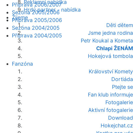
Reklamní nabídka
Příprava 2006/2007
Hrdý partner - nabídka
Sezóna 2005/2006
Žijeme
Příprava 2005/2006
Děti dětem
Sezóna 2004/2005
Jsme jedna rodina
Příprava 2004/2005
Petr Koukal a Kometa
Chlapi ŽENÁM
Hokejová tombola
Fanzóna
Království Komety
Dortiáda
Ptejte se
Fan klub informuje
Fotogalerie
Aktivní fotogalerie
Download
Hokejchat.cz