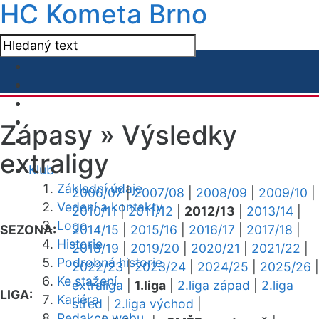
HC Kometa Brno
Zápasy »
Výsledky
extraligy
Klub
Základní údaje
2006/07
|
2007/08
|
2008/09
|
2009/10
|
Vedení a kontakty
2010/11
|
2011/12
|
2012/13
|
2013/14
|
Logo
SEZONA:
2014/15
|
2015/16
|
2016/17
|
2017/18
|
Historie
2018/19
|
2019/20
|
2020/21
|
2021/22
|
Podrobná historie
2022/23
|
2023/24
|
2024/25
|
2025/26
|
Ke stažení
extraliga
|
1.liga
|
2.liga západ
|
2.liga
LIGA:
Kariéra
střed
|
2.liga východ
|
Redakce webu