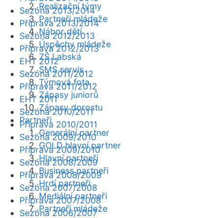
Realizační týmy
Sezóna 2013/2014
Partneři mládeže
Příprava 2013/2014
Nábor dětí
Sezóna 2012/2013
Úspěchy mládeže
Příprava 2012/2013
ZŠ Labská
EHT 2012
SMS servis
Sezóna 2011/2012
Týmová fota
Příprava 2011/2012
Zápasy juniorů
EHT 2011
Zápasy dorostu
Sezóna 2010/2011
Partneři
Příprava 2010/2011
Generální partner
Sezóna 2009/2010
GOLD hlavní partner
Příprava 2009/2010
Hlavní partneři
Sezóna 2008/2009
Business partneři
Příprava 2008/2009
Hrdí partneři
Sezóna 2007/2008
Mediální partneři
Příprava 2007/2008
Partneři mládeže
Sezóna 2006/2007