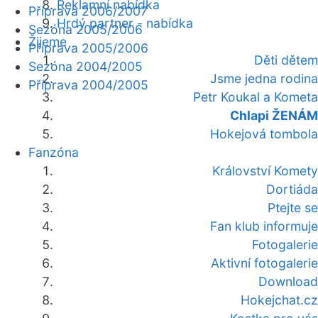
Reklamní nabídka
Příprava 2006/2007
Hrdý partner - nabídka
Sezóna 2005/2006
Žijeme
Příprava 2005/2006
Děti dětem
Sezóna 2004/2005
Jsme jedna rodina
Příprava 2004/2005
Petr Koukal a Kometa
Chlapi ŽENÁM
Hokejová tombola
Fanzóna
Království Komety
Dortiáda
Ptejte se
Fan klub informuje
Fotogalerie
Aktivní fotogalerie
Download
Hokejchat.cz