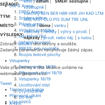
kolo
|
datum
|
SMĚR:
sestupně
|
SEŘADIT:
DRFG Arena
vzestupně
|
DRFG Arena
všechny
BEN
BER
HBR
HKR
JIH
KAD
LTM
TÝM:
Schéma tribun
MBL
MST
OLO
PIS
SUM
TRE
UNL
Plánek areny
MÍSTO:
všude
|
doma
|
venku
|
Virtuální prohlídka
všechny
|
remízy
|
výhry v prodl.
|
VÝSLEDKY:
Návštěvní řád
nájezdy
|
prodl. nebo náj.
|
s nulou
|
Veřejné bruslení
Zobrazit
tabulku
této sezóny a soutěže.
PRESS: pro novináře
Zadaným parametrům nevyhovuje žádný zápas.
Rozpis ledové plochy
Vstupenky
Permanentky 18/19
Vaše připomínky k této stránce uvítáme na
Přípravná utkání 18/19
webmaster
@esports.cz.
Vstupenky 18/19
Tweet
Uvolňování míst
Tipsport extraliga
Zvýhodněné
Přípravná utkání
On-line
Liga mistrů
A-tým