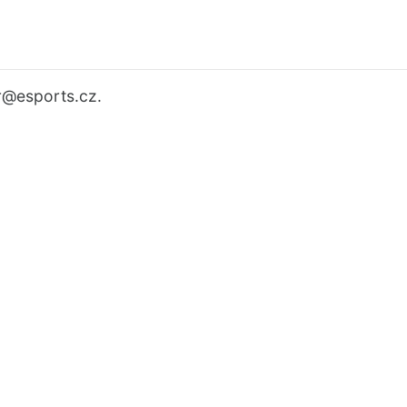
r
@esports.cz.