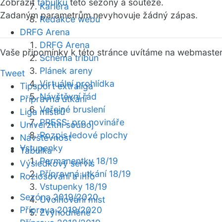
Zobrazit
tabulku
této sezóny a soutěže.
Kariéra
Zadaným parametrům nevyhovuje žádný zápas.
Redakce webu
DRFG Arena
DRFG Arena
Vaše připomínky k této stránce uvítáme na webmaste
Schéma tribun
Plánek areny
Tweet
Virtuální prohlídka
Tipsport extraliga
Návštěvní řád
Přípravná utkání
Veřejné bruslení
Liga mistrů
PRESS: pro novináře
Univerzitní souboj
Rozpis ledové plochy
Návštěvnost
Vstupenky
Tabulka
Permanentky 18/19
Výsledkový servis
Přípravná utkání 18/19
Rozlosování a info
Vstupenky 18/19
Sezóna 2019/2020
Uvolňování míst
Příprava 2019/2020
Zvýhodněné