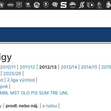
igy
2010/11
|
2011/12
|
2012/13
|
2013/14
|
2014/15
|
2015
|
2025/26
|
ed
|
2.liga východ
|
upně
|
MBL
MST
OLO
PIS
SUM
TRE
UNL
y
|
prodl. nebo náj.
|
s nulou
|