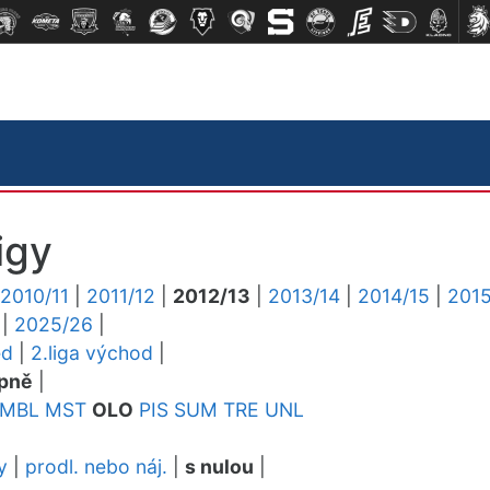
igy
2010/11
|
2011/12
|
2012/13
|
2013/14
|
2014/15
|
2015
|
2025/26
|
ed
|
2.liga východ
|
pně
|
MBL
MST
OLO
PIS
SUM
TRE
UNL
y
|
prodl. nebo náj.
|
s nulou
|