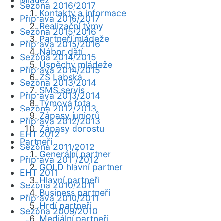
Mládež
Sezóna 2016/2017
Kontakty a informace
Příprava 2016/2017
Realizační týmy
Sezóna 2015/2016
Partneři mládeže
Příprava 2015/2016
Nábor dětí
Sezóna 2014/2015
Úspěchy mládeže
Příprava 2014/2015
ZŠ Labská
Sezóna 2013/2014
SMS servis
Příprava 2013/2014
Týmová fota
Sezóna 2012/2013
Zápasy juniorů
Příprava 2012/2013
Zápasy dorostu
EHT 2012
Partneři
Sezóna 2011/2012
Generální partner
Příprava 2011/2012
GOLD hlavní partner
EHT 2011
Hlavní partneři
Sezóna 2010/2011
Business partneři
Příprava 2010/2011
Hrdí partneři
Sezóna 2009/2010
Mediální partneři