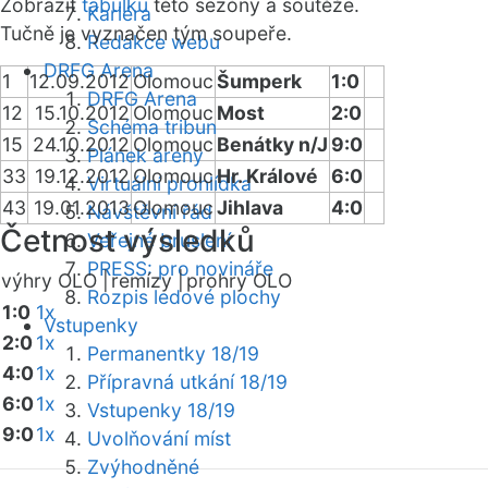
Zobrazit
tabulku
této sezóny a soutěže.
Kariéra
Tučně je vyznačen tým soupeře.
Redakce webu
DRFG Arena
1
12.09.2012
Olomouc
Šumperk
1:0
DRFG Arena
12
15.10.2012
Olomouc
Most
2:0
Schéma tribun
15
24.10.2012
Olomouc
Benátky n/J
9:0
Plánek areny
33
19.12.2012
Olomouc
Hr. Králové
6:0
Virtuální prohlídka
43
19.01.2013
Olomouc
Jihlava
4:0
Návštěvní řád
Četnost výsledků
Veřejné bruslení
PRESS: pro novináře
výhry OLO |
remízy |
prohry OLO
Rozpis ledové plochy
1:0
1x
Vstupenky
2:0
1x
Permanentky 18/19
4:0
1x
Přípravná utkání 18/19
6:0
1x
Vstupenky 18/19
9:0
1x
Uvolňování míst
Zvýhodněné