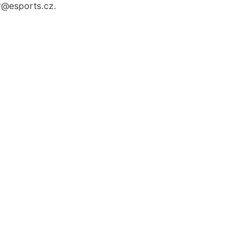
r
@esports.cz.