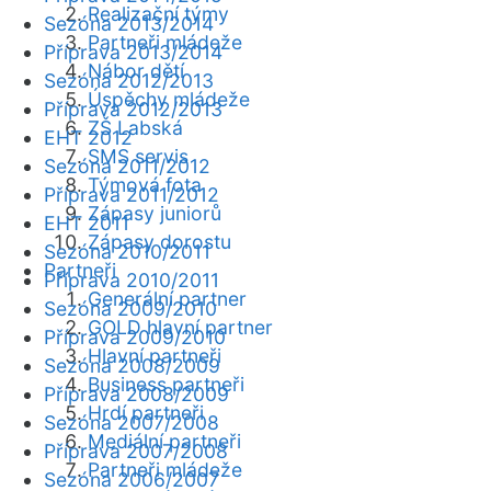
Realizační týmy
Sezóna 2013/2014
Partneři mládeže
Příprava 2013/2014
Nábor dětí
Sezóna 2012/2013
Úspěchy mládeže
Příprava 2012/2013
ZŠ Labská
EHT 2012
SMS servis
Sezóna 2011/2012
Týmová fota
Příprava 2011/2012
Zápasy juniorů
EHT 2011
Zápasy dorostu
Sezóna 2010/2011
Partneři
Příprava 2010/2011
Generální partner
Sezóna 2009/2010
GOLD hlavní partner
Příprava 2009/2010
Hlavní partneři
Sezóna 2008/2009
Business partneři
Příprava 2008/2009
Hrdí partneři
Sezóna 2007/2008
Mediální partneři
Příprava 2007/2008
Partneři mládeže
Sezóna 2006/2007