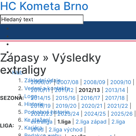
HC Kometa Brno
Zápasy »
Výsledky
extraligy
Klub
Základní údaje
2006/07
|
2007/08
|
2008/09
|
2009/10
|
Vedení a kontakty
2010/11
|
2011/12
|
2012/13
|
2013/14
|
Logo
SEZONA:
2014/15
|
2015/16
|
2016/17
|
2017/18
|
Historie
2018/19
|
2019/20
|
2020/21
|
2021/22
|
Podrobná historie
2022/23
|
2023/24
|
2024/25
|
2025/26
|
Ke stažení
extraliga
|
1.liga
|
2.liga západ
|
2.liga
LIGA:
Kariéra
střed
|
2.liga východ
|
Redakce webu