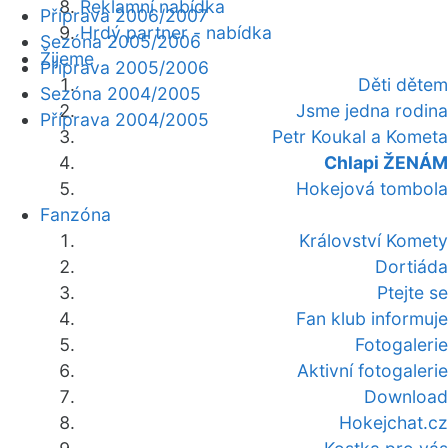
Reklamní nabídka
Příprava 2006/2007
Hrdý partner - nabídka
Sezóna 2005/2006
Žijeme
Příprava 2005/2006
Děti dětem
Sezóna 2004/2005
Jsme jedna rodina
Příprava 2004/2005
Petr Koukal a Kometa
Chlapi ŽENÁM
Hokejová tombola
Fanzóna
Království Komety
Dortiáda
Ptejte se
Fan klub informuje
Fotogalerie
Aktivní fotogalerie
Download
Hokejchat.cz