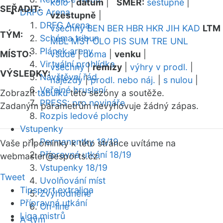
kolo
|
datum
|
SMĚR:
sestupně
|
SEŘADIT:
DRFG Arena
vzestupně
|
DRFG Arena
všechny
BEN
BER
HBR
HKR
JIH
KAD
LTM
TÝM:
Schéma tribun
MBL
MST
OLO
PIS
SUM
TRE
UNL
Plánek areny
MÍSTO:
všude
|
doma
|
venku
|
Virtuální prohlídka
všechny
|
remízy
|
výhry v prodl.
|
VÝSLEDKY:
Návštěvní řád
nájezdy
|
prodl. nebo náj.
|
s nulou
|
Veřejné bruslení
Zobrazit
tabulku
této sezóny a soutěže.
PRESS: pro novináře
Zadaným parametrům nevyhovuje žádný zápas.
Rozpis ledové plochy
Vstupenky
Permanentky 18/19
Vaše připomínky k této stránce uvítáme na
Přípravná utkání 18/19
webmaster
@esports.cz.
Vstupenky 18/19
Tweet
Uvolňování míst
Tipsport extraliga
Zvýhodněné
Přípravná utkání
On-line
Liga mistrů
A-tým