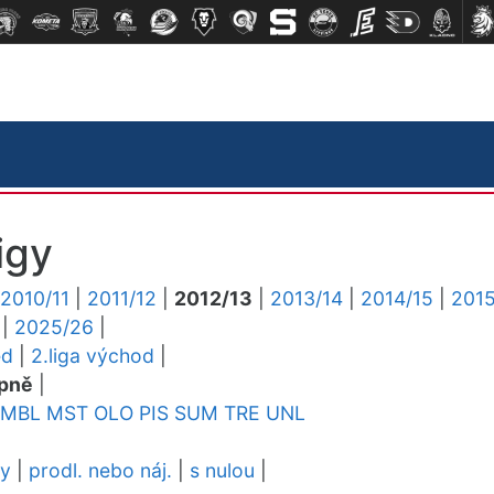
igy
2010/11
|
2011/12
|
2012/13
|
2013/14
|
2014/15
|
2015
|
2025/26
|
ed
|
2.liga východ
|
pně
|
MBL
MST
OLO
PIS
SUM
TRE
UNL
dy
|
prodl. nebo náj.
|
s nulou
|