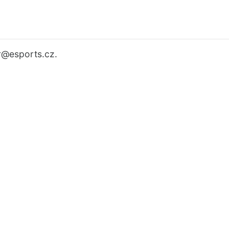
r
@esports.cz.