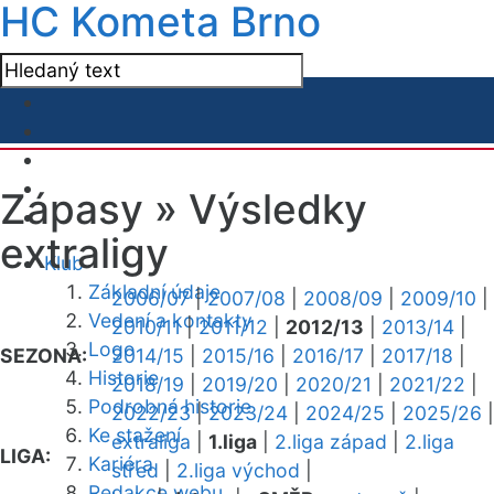
HC Kometa Brno
Zápasy »
Výsledky
extraligy
Klub
Základní údaje
2006/07
|
2007/08
|
2008/09
|
2009/10
|
Vedení a kontakty
2010/11
|
2011/12
|
2012/13
|
2013/14
|
Logo
SEZONA:
2014/15
|
2015/16
|
2016/17
|
2017/18
|
Historie
2018/19
|
2019/20
|
2020/21
|
2021/22
|
Podrobná historie
2022/23
|
2023/24
|
2024/25
|
2025/26
|
Ke stažení
extraliga
|
1.liga
|
2.liga západ
|
2.liga
LIGA:
Kariéra
střed
|
2.liga východ
|
Redakce webu