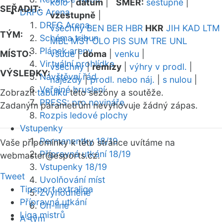
kolo
|
datum
|
SMĚR:
sestupně
|
SEŘADIT:
DRFG Arena
vzestupně
|
DRFG Arena
všechny
BEN
BER
HBR
HKR
JIH
KAD
LTM
TÝM:
Schéma tribun
MBL
MST
OLO
PIS
SUM
TRE
UNL
Plánek areny
MÍSTO:
všude
|
doma
|
venku
|
Virtuální prohlídka
všechny
|
remízy
|
výhry v prodl.
|
VÝSLEDKY:
Návštěvní řád
nájezdy
|
prodl. nebo náj.
|
s nulou
|
Veřejné bruslení
Zobrazit
tabulku
této sezóny a soutěže.
PRESS: pro novináře
Zadaným parametrům nevyhovuje žádný zápas.
Rozpis ledové plochy
Vstupenky
Permanentky 18/19
Vaše připomínky k této stránce uvítáme na
Přípravná utkání 18/19
webmaster
@esports.cz.
Vstupenky 18/19
Tweet
Uvolňování míst
Tipsport extraliga
Zvýhodněné
Přípravná utkání
On-line
Liga mistrů
A-tým