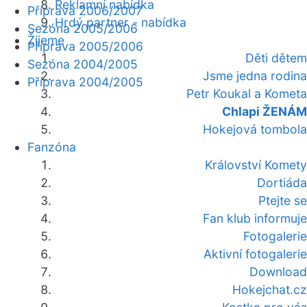
Reklamní nabídka
Příprava 2006/2007
Hrdý partner - nabídka
Sezóna 2005/2006
Žijeme
Příprava 2005/2006
Děti dětem
Sezóna 2004/2005
Jsme jedna rodina
Příprava 2004/2005
Petr Koukal a Kometa
Chlapi ŽENÁM
Hokejová tombola
Fanzóna
Království Komety
Dortiáda
Ptejte se
Fan klub informuje
Fotogalerie
Aktivní fotogalerie
Download
Hokejchat.cz