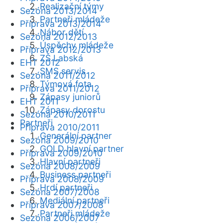
Realizační týmy
Sezóna 2013/2014
Partneři mládeže
Příprava 2013/2014
Nábor dětí
Sezóna 2012/2013
Úspěchy mládeže
Příprava 2012/2013
ZŠ Labská
EHT 2012
SMS servis
Sezóna 2011/2012
Týmová fota
Příprava 2011/2012
Zápasy juniorů
EHT 2011
Zápasy dorostu
Sezóna 2010/2011
Partneři
Příprava 2010/2011
Generální partner
Sezóna 2009/2010
GOLD hlavní partner
Příprava 2009/2010
Hlavní partneři
Sezóna 2008/2009
Business partneři
Příprava 2008/2009
Hrdí partneři
Sezóna 2007/2008
Mediální partneři
Příprava 2007/2008
Partneři mládeže
Sezóna 2006/2007