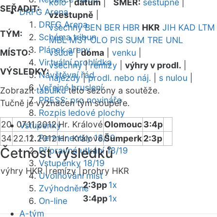
kolo
|
datum
|
SMĚR:
sestupně
|
SEŘADIT:
DRFG Arena
vzestupně
|
DRFG Arena
všechny
BEN
BER
HBR
HKR
JIH
KAD
LTM
TÝM:
Schéma tribun
MBL
MST
OLO
PIS
SUM
TRE
UNL
Plánek areny
MÍSTO:
všude
|
doma
|
venku
|
Virtuální prohlídka
všechny
|
remízy
|
výhry v prodl.
|
VÝSLEDKY:
Návštěvní řád
nájezdy
|
prodl. nebo náj.
|
s nulou
|
Veřejné bruslení
Zobrazit
tabulku
této sezóny a soutěže.
PRESS: pro novináře
Tučně je vyznačen tým soupeře.
Rozpis ledové plochy
20
07.11.2012
Hr. Králové
Olomouc
3:4p
Vstupenky
Permanentky 18/19
34
22.12.2012
Hr. Králové
Šumperk
2:3p
Četnost výsledků
Přípravná utkání 18/19
Vstupenky 18/19
výhry HKR |
remízy |
prohry HKR
Uvolňování míst
2:3pp
1x
Zvýhodněné
3:4pp
1x
On-line
A-tým