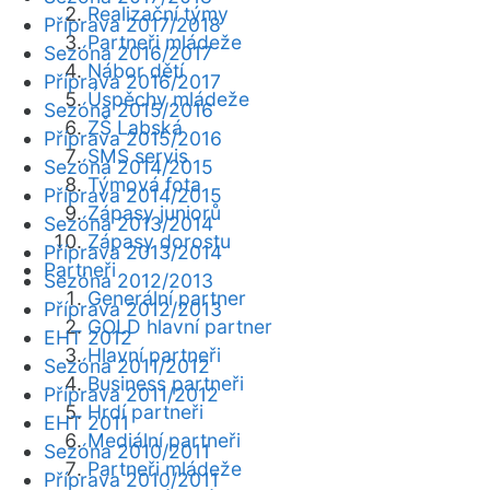
Realizační týmy
Příprava 2017/2018
Partneři mládeže
Sezóna 2016/2017
Nábor dětí
Příprava 2016/2017
Úspěchy mládeže
Sezóna 2015/2016
ZŠ Labská
Příprava 2015/2016
SMS servis
Sezóna 2014/2015
Týmová fota
Příprava 2014/2015
Zápasy juniorů
Sezóna 2013/2014
Zápasy dorostu
Příprava 2013/2014
Partneři
Sezóna 2012/2013
Generální partner
Příprava 2012/2013
GOLD hlavní partner
EHT 2012
Hlavní partneři
Sezóna 2011/2012
Business partneři
Příprava 2011/2012
Hrdí partneři
EHT 2011
Mediální partneři
Sezóna 2010/2011
Partneři mládeže
Příprava 2010/2011