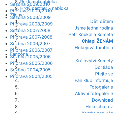
Reklamní nabídka
Sezóna 2009/2010
Hrdý partner - nabídka
Příprava 2009/2010
Žijeme
Sezóna 2008/2009
Děti dětem
Příprava 2008/2009
Jsme jedna rodina
Sezóna 2007/2008
Petr Koukal a Kometa
Příprava 2007/2008
Chlapi ŽENÁM
Sezóna 2006/2007
Hokejová tombola
Příprava 2006/2007
Fanzóna
Sezóna 2005/2006
Království Komety
Příprava 2005/2006
Dortiáda
Sezóna 2004/2005
Ptejte se
Příprava 2004/2005
Fan klub informuje
Fotogalerie
Aktivní fotogalerie
Download
Hokejchat.cz