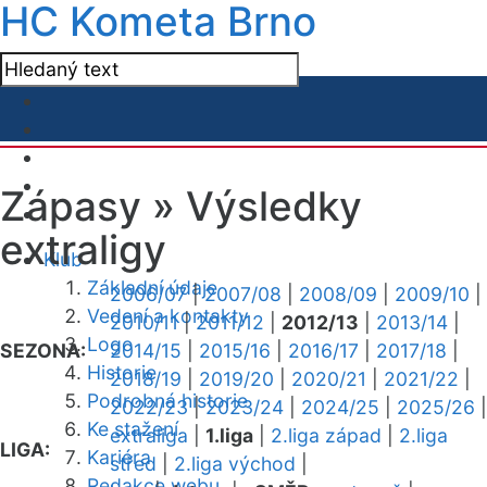
HC Kometa Brno
Zápasy »
Výsledky
extraligy
Klub
Základní údaje
2006/07
|
2007/08
|
2008/09
|
2009/10
|
Vedení a kontakty
2010/11
|
2011/12
|
2012/13
|
2013/14
|
Logo
SEZONA:
2014/15
|
2015/16
|
2016/17
|
2017/18
|
Historie
2018/19
|
2019/20
|
2020/21
|
2021/22
|
Podrobná historie
2022/23
|
2023/24
|
2024/25
|
2025/26
|
Ke stažení
extraliga
|
1.liga
|
2.liga západ
|
2.liga
LIGA:
Kariéra
střed
|
2.liga východ
|
Redakce webu