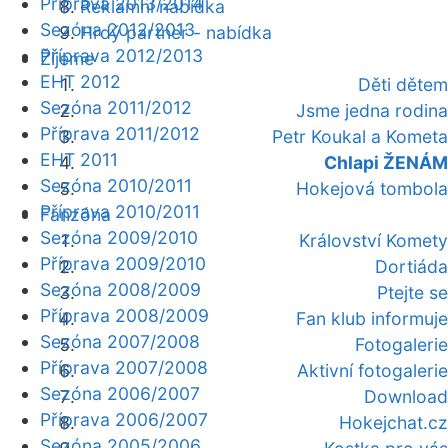
Příprava 2013/2014
Reklamní nabídka
Sezóna 2012/2013
Hrdý partner - nabídka
Příprava 2012/2013
Žijeme
EHT 2012
Děti dětem
Sezóna 2011/2012
Jsme jedna rodina
Příprava 2011/2012
Petr Koukal a Kometa
EHT 2011
Chlapi ŽENÁM
Sezóna 2010/2011
Hokejová tombola
Příprava 2010/2011
Fanzóna
Sezóna 2009/2010
Království Komety
Příprava 2009/2010
Dortiáda
Sezóna 2008/2009
Ptejte se
Příprava 2008/2009
Fan klub informuje
Sezóna 2007/2008
Fotogalerie
Příprava 2007/2008
Aktivní fotogalerie
Sezóna 2006/2007
Download
Příprava 2006/2007
Hokejchat.cz
Sezóna 2005/2006