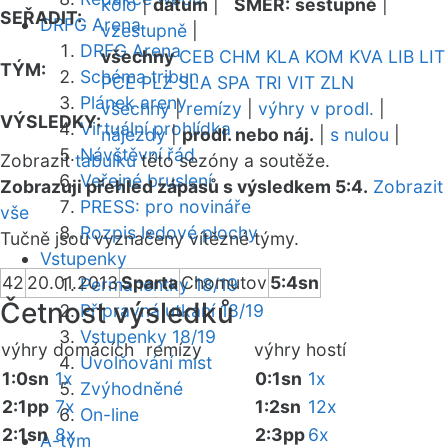
kolo
|
datum
|
SMĚR:
sestupně
|
SEŘADIT:
DRFG Arena
vzestupně
|
DRFG Arena
všechny
CEB
CHM
KLA
KOM
KVA
LIB
LIT
TÝM:
Schéma tribun
PCE
PLZ
SLA
SPA
TRI
VIT
ZLN
Plánek areny
všechny
|
remízy
|
výhry v prodl.
|
VÝSLEDKY:
Virtuální prohlídka
nájezdy
|
prodl. nebo náj.
|
s nulou
|
Návštěvní řád
Zobrazit
tabulku
této sezóny a soutěže.
Veřejné bruslení
Zobrazuji přehled zápasů s výsledkem 5:4.
Zobrazit
PRESS: pro novináře
vše
Rozpis ledové plochy
Tučně jsou vyznačeny vítězné týmy.
Vstupenky
42
20.01.2013
Sparta
Chomutov
5:4sn
Permanentky 18/19
Četnost výsledků
Přípravná utkání 18/19
Vstupenky 18/19
výhry domácích
remízy
výhry hostí
Uvolňování míst
1:0sn
1x
0:1sn
1x
Zvýhodněné
2:1pp
7x
1:2sn
12x
On-line
2:1sn
8x
2:3pp
6x
A-tým