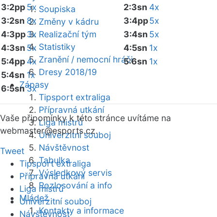
3:2pp
5x
2:3sn
4x
Soupiska
3:2sn
8x
3:4pp
5x
Změny v kádru
4:3pp
3x
Realizační tým
3:4sn
5x
Statistiky
4:3sn
5x
4:5sn
1x
Zranění / nemocní hráči
5:4pp
4x
5:6sn
1x
Dresy 2018/19
5:4sn
1x
Zápasy
6:5sn
3x
Tipsport extraliga
Přípravná utkání
Vaše připomínky k této stránce uvítáme na
Liga mistrů
webmaster
@esports.cz.
Univerzitní souboj
Návštěvnost
Tweet
Tabulka
Tipsport extraliga
Výsledkový servis
Přípravná utkání
Rozlosování a info
Liga mistrů
Mládež
Univerzitní souboj
Kontakty a informace
Návštěvnost