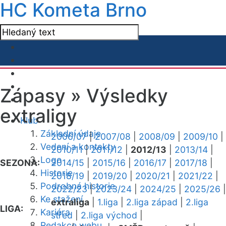
HC Kometa Brno
Zápasy »
Výsledky
extraligy
Klub
Základní údaje
2006/07
|
2007/08
|
2008/09
|
2009/10
|
Vedení a kontakty
2010/11
|
2011/12
|
2012/13
|
2013/14
|
Logo
SEZONA:
2014/15
|
2015/16
|
2016/17
|
2017/18
|
Historie
2018/19
|
2019/20
|
2020/21
|
2021/22
|
Podrobná historie
2022/23
|
2023/24
|
2024/25
|
2025/26
|
Ke stažení
extraliga
|
1.liga
|
2.liga západ
|
2.liga
LIGA:
Kariéra
střed
|
2.liga východ
|
Redakce webu