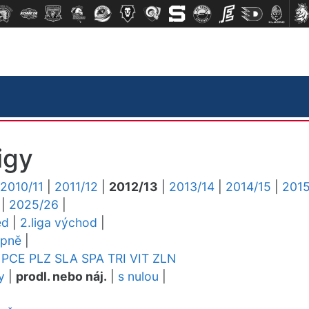
igy
2010/11
|
2011/12
|
2012/13
|
2013/14
|
2014/15
|
2015
|
2025/26
|
ed
|
2.liga východ
|
upně
|
PCE
PLZ
SLA
SPA
TRI
VIT
ZLN
y
|
prodl. nebo náj.
|
s nulou
|