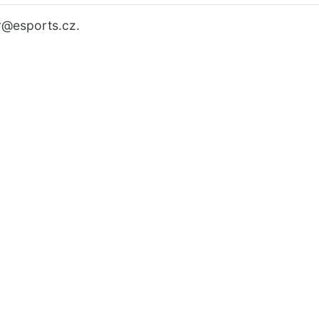
r
@esports.cz.