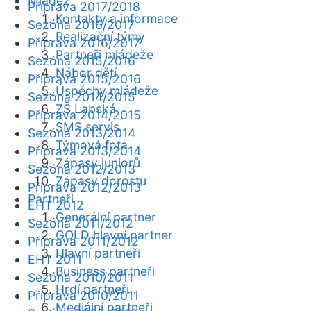
Mládež
Příprava 2017/2018
Kontakty a informace
Sezóna 2016/2017
Realizační týmy
Příprava 2016/2017
Partneři mládeže
Sezóna 2015/2016
Nábor dětí
Příprava 2015/2016
Úspěchy mládeže
Sezóna 2014/2015
ZŠ Labská
Příprava 2014/2015
SMS servis
Sezóna 2013/2014
Týmová fota
Příprava 2013/2014
Zápasy juniorů
Sezóna 2012/2013
Zápasy dorostu
Příprava 2012/2013
Partneři
EHT 2012
Generální partner
Sezóna 2011/2012
GOLD hlavní partner
Příprava 2011/2012
Hlavní partneři
EHT 2011
Business partneři
Sezóna 2010/2011
Hrdí partneři
Příprava 2010/2011
Mediální partneři