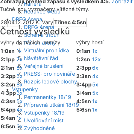
Zobrazuji přehled zápasů s výsledkem 4:5.
Zobrazit
Kariéra
Tučně jsou vyznačeny vítězné týmy.
Redakce webu
DRFG Arena
28
04.12.2012
K. Vary
Třinec
4:5sn
DRFG Arena
Četnost výsledků
Schéma tribun
výhry domácích
remízy
výhry hostí
Plánek areny
Virtuální prohlídka
1:0sn
1x
0:1sn
1x
Návštěvní řád
2:1pp
7x
1:2sn
12x
Veřejné bruslení
2:1sn
8x
2:3pp
6x
PRESS: pro novináře
3:2pp
5x
2:3sn
4x
Rozpis ledové plochy
3:2sn
8x
3:4pp
5x
Vstupenky
4:3pp
3x
3:4sn
5x
Permanentky 18/19
4:3sn
5x
4:5sn
1x
Přípravná utkání 18/19
5:4pp
4x
5:6sn
1x
Vstupenky 18/19
5:4sn
1x
Uvolňování míst
6:5sn
3x
Zvýhodněné