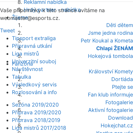
Reklamní nabídka
Hrdý partner - nabídka
Vaše připomínky k této stránce uvítáme na
Žijeme
webmaster
@esports.cz.
Děti dětem
Tweet
Jsme jedna rodina
Tipsport extraliga
Petr Koukal a Kometa
Přípravná utkání
Chlapi ŽENÁM
Liga mistrů
Hokejová tombola
Univerzitní souboj
Fanzóna
Návštěvnost
Království Komety
Tabulka
Dortiáda
Výsledkový servis
Ptejte se
Rozlosování a info
Fan klub informuje
Fotogalerie
Sezóna 2019/2020
Aktivní fotogalerie
Příprava 2019/2020
Download
Příprava 2018/2019
Hokejchat.cz
Liga mistrů 2017/2018