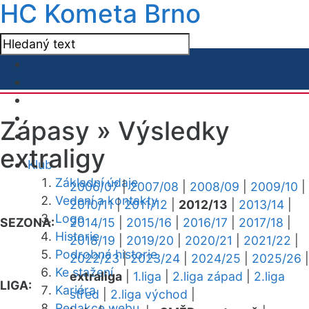
HC Kometa Brno
Zápasy »
Výsledky
extraligy
Klub
Základní údaje
2006/07
|
2007/08
|
2008/09
|
2009/10
|
Vedení a kontakty
2010/11
|
2011/12
|
2012/13
|
2013/14
|
Logo
SEZONA:
2014/15
|
2015/16
|
2016/17
|
2017/18
|
Historie
2018/19
|
2019/20
|
2020/21
|
2021/22
|
Podrobná historie
2022/23
|
2023/24
|
2024/25
|
2025/26
|
Ke stažení
extraliga
|
1.liga
|
2.liga západ
|
2.liga
LIGA:
Kariéra
střed
|
2.liga východ
|
Redakce webu