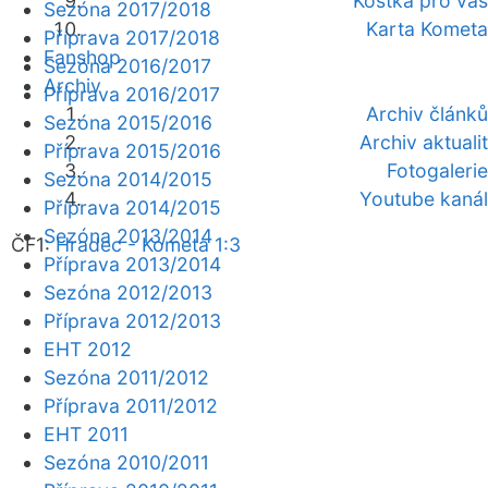
Kostka pro vás
Sezóna 2017/2018
Karta Kometa
Příprava 2017/2018
Fanshop
Sezóna 2016/2017
Archiv
Příprava 2016/2017
Archiv článků
Sezóna 2015/2016
Archiv aktualit
Příprava 2015/2016
Fotogalerie
Sezóna 2014/2015
Youtube kanál
Příprava 2014/2015
Sezóna 2013/2014
ČF1:
Hradec - Kometa 1:3
Příprava 2013/2014
Sezóna 2012/2013
Příprava 2012/2013
EHT 2012
Sezóna 2011/2012
Příprava 2011/2012
EHT 2011
Sezóna 2010/2011