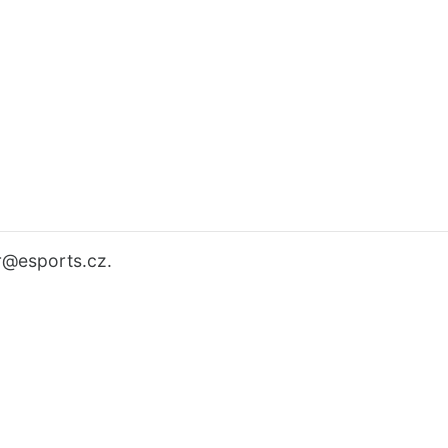
r
@esports.cz.