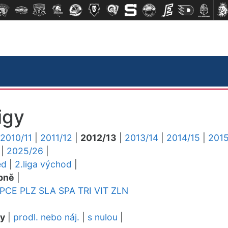
igy
2010/11
|
2011/12
|
2012/13
|
2013/14
|
2014/15
|
2015
|
2025/26
|
ed
|
2.liga východ
|
pně
|
PCE
PLZ
SLA
SPA
TRI
VIT
ZLN
dy
|
prodl. nebo náj.
|
s nulou
|