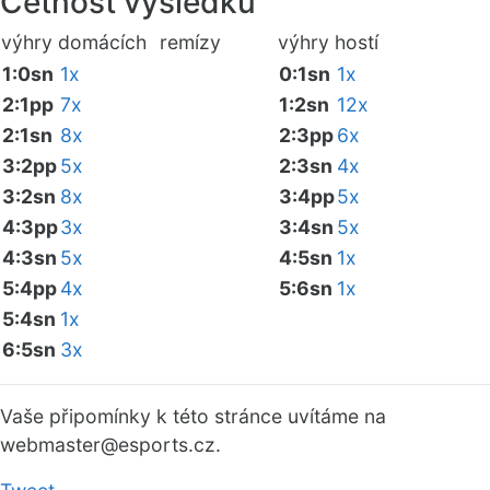
Četnost výsledků
výhry domácích
remízy
výhry hostí
1:0sn
1x
0:1sn
1x
2:1pp
7x
1:2sn
12x
2:1sn
8x
2:3pp
6x
3:2pp
5x
2:3sn
4x
3:2sn
8x
3:4pp
5x
4:3pp
3x
3:4sn
5x
4:3sn
5x
4:5sn
1x
5:4pp
4x
5:6sn
1x
5:4sn
1x
6:5sn
3x
Vaše připomínky k této stránce uvítáme na
webmaster
@esports.cz.