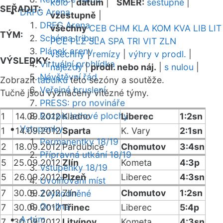
kolo
|
datum
|
SMĚR:
sestupně
|
SEŘADIT:
DRFG Arena
vzestupně
|
DRFG Arena
všechny
CEB
CHM
KLA
KOM
KVA
LIB
LIT
TÝM:
Schéma tribun
PCE
PLZ
SLA
SPA
TRI
VIT
ZLN
Plánek areny
všechny
|
remízy
|
výhry v prodl.
|
VÝSLEDKY:
Virtuální prohlídka
nájezdy
|
prodl. nebo náj.
|
s nulou
|
Návštěvní řád
Zobrazit
tabulku
této sezóny a soutěže.
Veřejné bruslení
Tučně jsou vyznačeny vítězné týmy.
PRESS: pro novináře
Rozpis ledové plochy
1
14.09.2012
Kladno
Liberec
1:2sn
Vstupenky
1
14.09.2012
Sparta
K. Vary
2:1sn
Permanentky 18/19
2
18.09.2012
Pardubice
Chomutov
3:4sn
Přípravná utkání 18/19
5
25.09.2012
Zlín
Kometa
4:3p
Vstupenky 18/19
5
26.09.2012
Plzeň
Liberec
4:3sn
Uvolňování míst
7
30.09.2012
Zlín
Chomutov
1:2sn
Zvýhodněné
On-line
7
30.09.2012
Třinec
Liberec
5:4p
A-tým
7
30.09.2012
Litvínov
Kometa
4:3sn