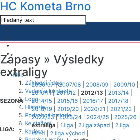
HC Kometa Brno
Zápasy »
Výsledky
extraligy
Klub
Základní údaje
2006/07
|
2007/08
|
2008/09
|
2009/10
|
Vedení a kontakty
2010/11
|
2011/12
|
2012/13
|
2013/14
|
Logo
SEZONA:
2014/15
|
2015/16
|
2016/17
|
2017/18
|
Historie
2018/19
|
2019/20
|
2020/21
|
2021/22
|
Podrobná historie
2022/23
|
2023/24
|
2024/25
|
2025/26
|
Ke stažení
extraliga
|
1.liga
|
2.liga západ
|
2.liga
LIGA:
Kariéra
střed
|
2.liga východ
|
Redakce webu