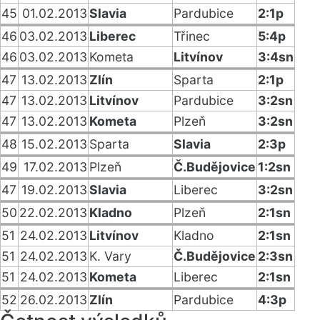
45
01.02.2013
Slavia
Pardubice
2:1p
46
03.02.2013
Liberec
Třinec
5:4p
46
03.02.2013
Kometa
Litvínov
3:4sn
47
13.02.2013
Zlín
Sparta
2:1p
47
13.02.2013
Litvínov
Pardubice
3:2sn
47
13.02.2013
Kometa
Plzeň
3:2sn
48
15.02.2013
Sparta
Slavia
2:3p
49
17.02.2013
Plzeň
Č.Budějovice
1:2sn
47
19.02.2013
Slavia
Liberec
3:2sn
50
22.02.2013
Kladno
Plzeň
2:1sn
51
24.02.2013
Litvínov
Kladno
2:1sn
51
24.02.2013
K. Vary
Č.Budějovice
2:3sn
51
24.02.2013
Kometa
Liberec
2:1sn
52
26.02.2013
Zlín
Pardubice
4:3p