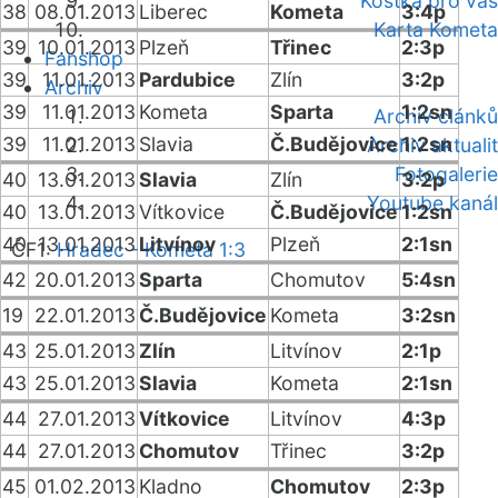
Kostka pro vás
38
08.01.2013
Liberec
Kometa
3:4p
Karta Kometa
39
10.01.2013
Plzeň
Třinec
2:3p
Fanshop
39
11.01.2013
Pardubice
Zlín
3:2p
Archiv
39
11.01.2013
Kometa
Sparta
1:2sn
Archiv článků
39
11.01.2013
Slavia
Č.Budějovice
1:2sn
Archiv aktualit
Fotogalerie
40
13.01.2013
Slavia
Zlín
3:2p
Youtube kanál
40
13.01.2013
Vítkovice
Č.Budějovice
1:2sn
40
13.01.2013
Litvínov
Plzeň
2:1sn
ČF1:
Hradec - Kometa 1:3
42
20.01.2013
Sparta
Chomutov
5:4sn
19
22.01.2013
Č.Budějovice
Kometa
3:2sn
43
25.01.2013
Zlín
Litvínov
2:1p
43
25.01.2013
Slavia
Kometa
2:1sn
44
27.01.2013
Vítkovice
Litvínov
4:3p
44
27.01.2013
Chomutov
Třinec
3:2p
45
01.02.2013
Kladno
Chomutov
2:3p