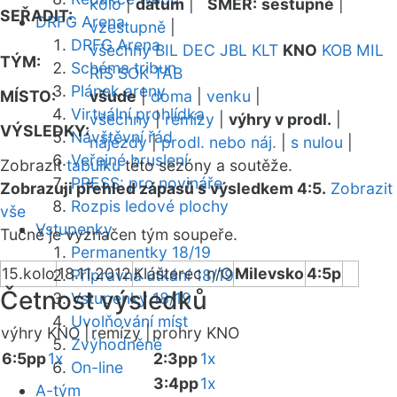
kolo
|
datum
|
SMĚR:
sestupně
|
SEŘADIT:
DRFG Arena
vzestupně
|
DRFG Arena
všechny
BIL
DEC
JBL
KLT
KNO
KOB
MIL
TÝM:
Schéma tribun
RIS
SOK
TAB
Plánek areny
MÍSTO:
všude
|
doma
|
venku
|
Virtuální prohlídka
všechny
|
remízy
|
výhry v prodl.
|
VÝSLEDKY:
Návštěvní řád
nájezdy
|
prodl. nebo náj.
|
s nulou
|
Veřejné bruslení
Zobrazit
tabulku
této sezóny a soutěže.
PRESS: pro novináře
Zobrazuji přehled zápasů s výsledkem 4:5.
Zobrazit
Rozpis ledové plochy
vše
Vstupenky
Tučně je vyznačen tým soupeře.
Permanentky 18/19
15.kolo
18.11.2012
Klášterec n/O
Milevsko
4:5p
Přípravná utkání 18/19
Četnost výsledků
Vstupenky 18/19
Uvolňování míst
výhry KNO |
remízy |
prohry KNO
Zvýhodněné
6:5pp
1x
2:3pp
1x
On-line
3:4pp
1x
A-tým