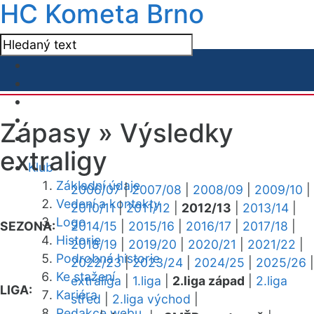
HC Kometa Brno
Zápasy »
Výsledky
extraligy
Klub
Základní údaje
2006/07
|
2007/08
|
2008/09
|
2009/10
|
Vedení a kontakty
2010/11
|
2011/12
|
2012/13
|
2013/14
|
Logo
SEZONA:
2014/15
|
2015/16
|
2016/17
|
2017/18
|
Historie
2018/19
|
2019/20
|
2020/21
|
2021/22
|
Podrobná historie
2022/23
|
2023/24
|
2024/25
|
2025/26
|
Ke stažení
extraliga
|
1.liga
|
2.liga západ
|
2.liga
LIGA:
Kariéra
střed
|
2.liga východ
|
Redakce webu