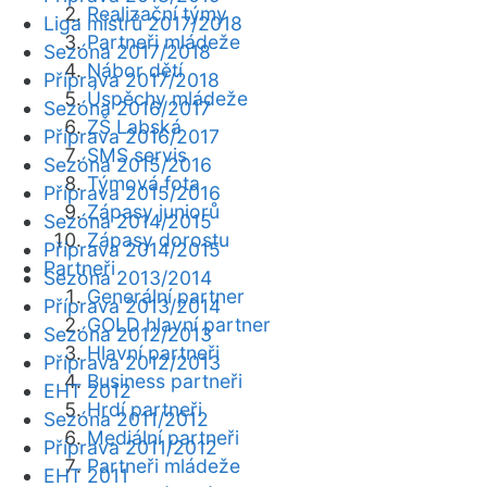
Realizační týmy
Liga mistrů 2017/2018
Partneři mládeže
Sezóna 2017/2018
Nábor dětí
Příprava 2017/2018
Úspěchy mládeže
Sezóna 2016/2017
ZŠ Labská
Příprava 2016/2017
SMS servis
Sezóna 2015/2016
Týmová fota
Příprava 2015/2016
Zápasy juniorů
Sezóna 2014/2015
Zápasy dorostu
Příprava 2014/2015
Partneři
Sezóna 2013/2014
Generální partner
Příprava 2013/2014
GOLD hlavní partner
Sezóna 2012/2013
Hlavní partneři
Příprava 2012/2013
Business partneři
EHT 2012
Hrdí partneři
Sezóna 2011/2012
Mediální partneři
Příprava 2011/2012
Partneři mládeže
EHT 2011