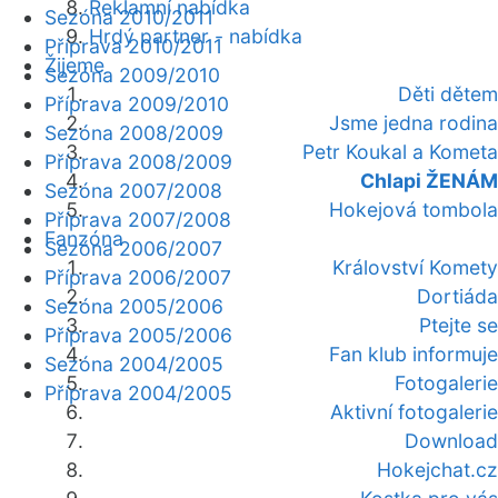
Reklamní nabídka
Sezóna 2010/2011
Hrdý partner - nabídka
Příprava 2010/2011
Žijeme
Sezóna 2009/2010
Děti dětem
Příprava 2009/2010
Jsme jedna rodina
Sezóna 2008/2009
Petr Koukal a Kometa
Příprava 2008/2009
Chlapi ŽENÁM
Sezóna 2007/2008
Hokejová tombola
Příprava 2007/2008
Fanzóna
Sezóna 2006/2007
Království Komety
Příprava 2006/2007
Dortiáda
Sezóna 2005/2006
Ptejte se
Příprava 2005/2006
Fan klub informuje
Sezóna 2004/2005
Fotogalerie
Příprava 2004/2005
Aktivní fotogalerie
Download
Hokejchat.cz