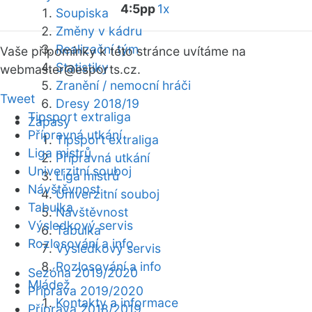
4:5pp
1x
Soupiska
Změny v kádru
Realizační tým
Vaše připomínky k této stránce uvítáme na
Statistiky
webmaster
@esports.cz.
Zranění / nemocní hráči
Tweet
Dresy 2018/19
Tipsport extraliga
Zápasy
Přípravná utkání
Tipsport extraliga
Liga mistrů
Přípravná utkání
Univerzitní souboj
Liga mistrů
Návštěvnost
Univerzitní souboj
Tabulka
Návštěvnost
Výsledkový servis
Tabulka
Rozlosování a info
Výsledkový servis
Rozlosování a info
Sezóna 2019/2020
Mládež
Příprava 2019/2020
Kontakty a informace
Příprava 2018/2019