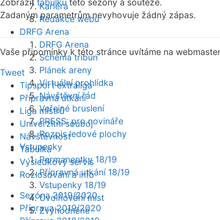
Zobrazit
tabulku
této sezóny a soutěže.
Kariéra
Zadaným parametrům nevyhovuje žádný zápas.
Redakce webu
DRFG Arena
DRFG Arena
Vaše připomínky k této stránce uvítáme na webmaste
Schéma tribun
Plánek areny
Tweet
Virtuální prohlídka
Tipsport extraliga
Návštěvní řád
Přípravná utkání
Veřejné bruslení
Liga mistrů
PRESS: pro novináře
Univerzitní souboj
Rozpis ledové plochy
Návštěvnost
Vstupenky
Tabulka
Permanentky 18/19
Výsledkový servis
Přípravná utkání 18/19
Rozlosování a info
Vstupenky 18/19
Sezóna 2019/2020
Uvolňování míst
Příprava 2019/2020
Zvýhodněné