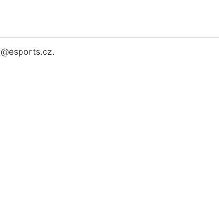
r
@esports.cz.