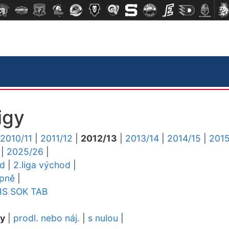
igy
2010/11
|
2011/12
|
2012/13
|
2013/14
|
2014/15
|
2015
|
2025/26
|
ed
|
2.liga východ
|
upně
|
IS
SOK
TAB
dy
|
prodl. nebo náj.
|
s nulou
|