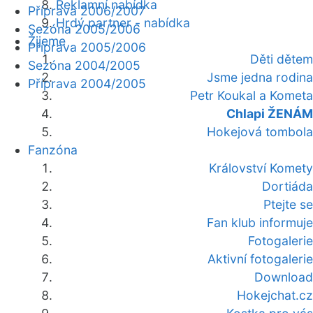
Reklamní nabídka
Příprava 2006/2007
Hrdý partner - nabídka
Sezóna 2005/2006
Žijeme
Příprava 2005/2006
Děti dětem
Sezóna 2004/2005
Jsme jedna rodina
Příprava 2004/2005
Petr Koukal a Kometa
Chlapi ŽENÁM
Hokejová tombola
Fanzóna
Království Komety
Dortiáda
Ptejte se
Fan klub informuje
Fotogalerie
Aktivní fotogalerie
Download
Hokejchat.cz