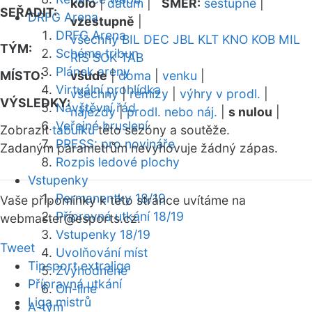
kolo
|
datum
|
SMĚR:
sestupně
|
SEŘADIT:
DRFG Arena
vzestupně
|
DRFG Arena
všechny
BIL
DEC
JBL
KLT
KNO
KOB
MIL
TÝM:
Schéma tribun
RIS
SOK
TAB
Plánek areny
MÍSTO:
všude
|
doma
|
venku
|
Virtuální prohlídka
všechny
|
remízy
|
výhry v prodl.
|
VÝSLEDKY:
Návštěvní řád
nájezdy
|
prodl. nebo náj.
|
s nulou
|
Veřejné bruslení
Zobrazit
tabulku
této sezóny a soutěže.
PRESS: pro novináře
Zadaným parametrům nevyhovuje žádný zápas.
Rozpis ledové plochy
Vstupenky
Permanentky 18/19
Vaše připomínky k této stránce uvítáme na
Přípravná utkání 18/19
webmaster
@esports.cz.
Vstupenky 18/19
Tweet
Uvolňování míst
Tipsport extraliga
Zvýhodněné
Přípravná utkání
On-line
Liga mistrů
A-tým