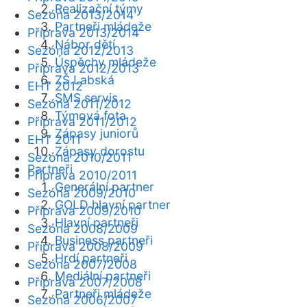
Realizační týmy
Sezóna 2013/2014
Partneři mládeže
Příprava 2013/2014
Nábor dětí
Sezóna 2012/2013
Úspěchy mládeže
Příprava 2012/2013
ZŠ Labská
EHT 2012
SMS servis
Sezóna 2011/2012
Týmová fota
Příprava 2011/2012
Zápasy juniorů
EHT 2011
Zápasy dorostu
Sezóna 2010/2011
Partneři
Příprava 2010/2011
Generální partner
Sezóna 2009/2010
GOLD hlavní partner
Příprava 2009/2010
Hlavní partneři
Sezóna 2008/2009
Business partneři
Příprava 2008/2009
Hrdí partneři
Sezóna 2007/2008
Mediální partneři
Příprava 2007/2008
Partneři mládeže
Sezóna 2006/2007