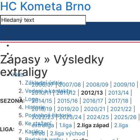
HC Kometa Brno
Zápasy »
Výsledky
extraligy
Klub
Základní údaje
2006/07
|
2007/08
|
2008/09
|
2009/10
|
Vedení a kontakty
2010/11
|
2011/12
|
2012/13
|
2013/14
|
Logo
SEZONA:
2014/15
|
2015/16
|
2016/17
|
2017/18
|
Historie
2018/19
|
2019/20
|
2020/21
|
2021/22
|
Podrobná historie
2022/23
|
2023/24
|
2024/25
|
2025/26
|
Ke stažení
extraliga
|
1.liga
|
2.liga západ
|
2.liga
LIGA:
Kariéra
střed
|
2.liga východ
|
Redakce webu