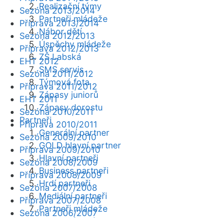
Realizační týmy
Sezóna 2013/2014
Partneři mládeže
Příprava 2013/2014
Nábor dětí
Sezóna 2012/2013
Úspěchy mládeže
Příprava 2012/2013
ZŠ Labská
EHT 2012
SMS servis
Sezóna 2011/2012
Týmová fota
Příprava 2011/2012
Zápasy juniorů
EHT 2011
Zápasy dorostu
Sezóna 2010/2011
Partneři
Příprava 2010/2011
Generální partner
Sezóna 2009/2010
GOLD hlavní partner
Příprava 2009/2010
Hlavní partneři
Sezóna 2008/2009
Business partneři
Příprava 2008/2009
Hrdí partneři
Sezóna 2007/2008
Mediální partneři
Příprava 2007/2008
Partneři mládeže
Sezóna 2006/2007