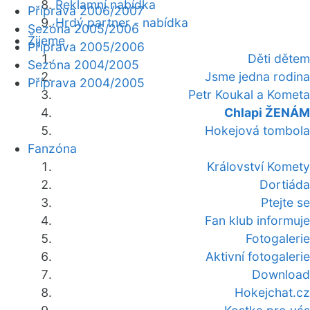
Reklamní nabídka
Příprava 2006/2007
Hrdý partner - nabídka
Sezóna 2005/2006
Žijeme
Příprava 2005/2006
Děti dětem
Sezóna 2004/2005
Jsme jedna rodina
Příprava 2004/2005
Petr Koukal a Kometa
Chlapi ŽENÁM
Hokejová tombola
Fanzóna
Království Komety
Dortiáda
Ptejte se
Fan klub informuje
Fotogalerie
Aktivní fotogalerie
Download
Hokejchat.cz