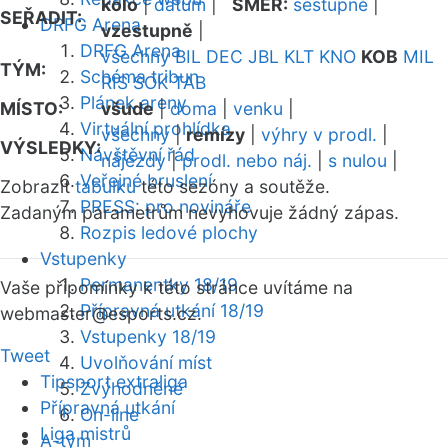
kolo
|
datum
|
SMĚR:
sestupně
|
SEŘADIT:
DRFG Arena
vzestupně
|
DRFG Arena
všechny
BIL
DEC
JBL
KLT
KNO
KOB
MIL
TÝM:
Schéma tribun
RIS
SOK
TAB
Plánek areny
MÍSTO:
všude
|
doma
|
venku
|
Virtuální prohlídka
všechny
|
remízy
|
výhry v prodl.
|
VÝSLEDKY:
Návštěvní řád
nájezdy
|
prodl. nebo náj.
|
s nulou
|
Veřejné bruslení
Zobrazit
tabulku
této sezóny a soutěže.
PRESS: pro novináře
Zadaným parametrům nevyhovuje žádný zápas.
Rozpis ledové plochy
Vstupenky
Permanentky 18/19
Vaše připomínky k této stránce uvítáme na
Přípravná utkání 18/19
webmaster
@esports.cz.
Vstupenky 18/19
Tweet
Uvolňování míst
Tipsport extraliga
Zvýhodněné
Přípravná utkání
On-line
Liga mistrů
A-tým