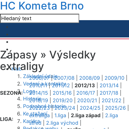
HC Kometa Brno
Zápasy »
Výsledky
extraligy
Klub
Základní údaje
2006/07
|
2007/08
|
2008/09
|
2009/10
|
Vedení a kontakty
2010/11
|
2011/12
|
2012/13
|
2013/14
|
Logo
SEZONA:
2014/15
|
2015/16
|
2016/17
|
2017/18
|
Historie
2018/19
|
2019/20
|
2020/21
|
2021/22
|
Podrobná historie
2022/23
|
2023/24
|
2024/25
|
2025/26
|
Ke stažení
extraliga
|
1.liga
|
2.liga západ
|
2.liga
LIGA:
Kariéra
střed
|
2.liga východ
|
Redakce webu