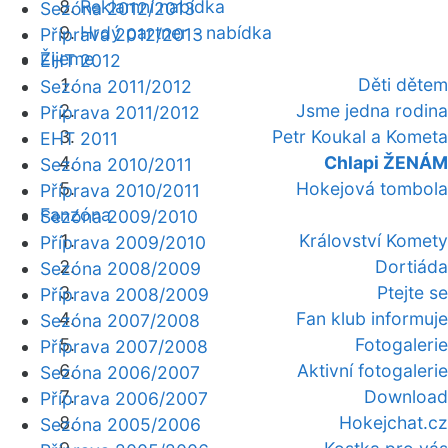
Reklamní nabídka
Sezóna 2012/2013
Hrdý partner - nabídka
Příprava 2012/2013
Žijeme
EHT 2012
Děti dětem
Sezóna 2011/2012
Jsme jedna rodina
Příprava 2011/2012
Petr Koukal a Kometa
EHT 2011
Chlapi ŽENÁM
Sezóna 2010/2011
Hokejová tombola
Příprava 2010/2011
Fanzóna
Sezóna 2009/2010
Království Komety
Příprava 2009/2010
Dortiáda
Sezóna 2008/2009
Ptejte se
Příprava 2008/2009
Fan klub informuje
Sezóna 2007/2008
Fotogalerie
Příprava 2007/2008
Aktivní fotogalerie
Sezóna 2006/2007
Download
Příprava 2006/2007
Hokejchat.cz
Sezóna 2005/2006