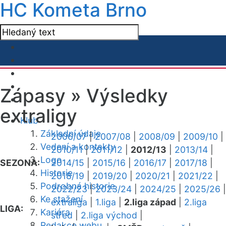
HC Kometa Brno
Zápasy »
Výsledky
extraligy
Klub
Základní údaje
2006/07
|
2007/08
|
2008/09
|
2009/10
|
Vedení a kontakty
2010/11
|
2011/12
|
2012/13
|
2013/14
|
Logo
SEZONA:
2014/15
|
2015/16
|
2016/17
|
2017/18
|
Historie
2018/19
|
2019/20
|
2020/21
|
2021/22
|
Podrobná historie
2022/23
|
2023/24
|
2024/25
|
2025/26
|
Ke stažení
extraliga
|
1.liga
|
2.liga západ
|
2.liga
LIGA:
Kariéra
střed
|
2.liga východ
|
Redakce webu