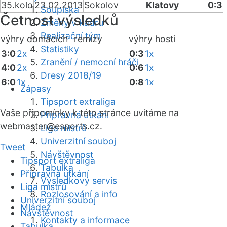
35.kolo
23.02.2013
Sokolov
Klatovy
0:3
Soupiska
Četnost výsledků
Změny v kádru
Realizační tým
výhry domácích
remízy
výhry hostí
Statistiky
3:0
2x
0:3
1x
Zranění / nemocní hráči
4:0
2x
0:6
1x
Dresy 2018/19
6:0
1x
0:8
1x
Zápasy
Tipsport extraliga
Vaše připomínky k této stránce uvítáme na
Přípravná utkání
webmaster
@esports.cz.
Liga mistrů
Univerzitní souboj
Tweet
Návštěvnost
Tipsport extraliga
Tabulka
Přípravná utkání
Výsledkový servis
Liga mistrů
Rozlosování a info
Univerzitní souboj
Mládež
Návštěvnost
Kontakty a informace
Tabulka