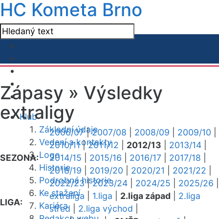
HC Kometa Brno
Zápasy »
Výsledky
extraligy
Klub
Základní údaje
2006/07
|
2007/08
|
2008/09
|
2009/10
|
Vedení a kontakty
2010/11
|
2011/12
|
2012/13
|
2013/14
|
Logo
SEZONA:
2014/15
|
2015/16
|
2016/17
|
2017/18
|
Historie
2018/19
|
2019/20
|
2020/21
|
2021/22
|
Podrobná historie
2022/23
|
2023/24
|
2024/25
|
2025/26
|
Ke stažení
extraliga
|
1.liga
|
2.liga západ
|
2.liga
LIGA:
Kariéra
střed
|
2.liga východ
|
Redakce webu