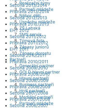
Realizační týmy
Sezóna 2013/2014
Partneři mládeže
Příprava 2013/2014
Nábor dětí
Sezóna 2012/2013
Úspěchy mládeže
Příprava 2012/2013
ZŠ Labská
EHT 2012
SMS servis
Sezóna 2011/2012
Týmová fota
Příprava 2011/2012
Zápasy juniorů
EHT 2011
Zápasy dorostu
Sezóna 2010/2011
Partneři
Příprava 2010/2011
Generální partner
Sezóna 2009/2010
GOLD hlavní partner
Příprava 2009/2010
Hlavní partneři
Sezóna 2008/2009
Business partneři
Příprava 2008/2009
Hrdí partneři
Sezóna 2007/2008
Mediální partneři
Příprava 2007/2008
Partneři mládeže
Sezóna 2006/2007