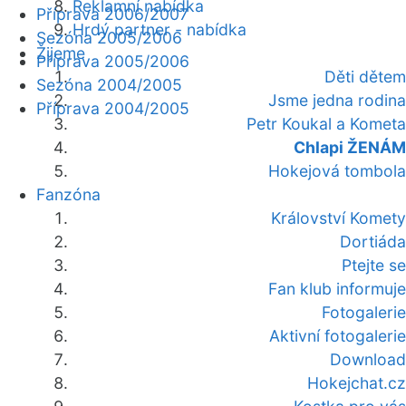
Reklamní nabídka
Příprava 2006/2007
Hrdý partner - nabídka
Sezóna 2005/2006
Žijeme
Příprava 2005/2006
Děti dětem
Sezóna 2004/2005
Jsme jedna rodina
Příprava 2004/2005
Petr Koukal a Kometa
Chlapi ŽENÁM
Hokejová tombola
Fanzóna
Království Komety
Dortiáda
Ptejte se
Fan klub informuje
Fotogalerie
Aktivní fotogalerie
Download
Hokejchat.cz