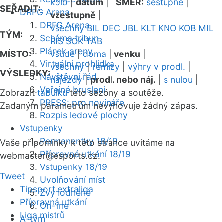
kolo
|
datum
|
SMĚR:
sestupně
|
SEŘADIT:
DRFG Arena
vzestupně
|
DRFG Arena
všechny
BIL
DEC
JBL
KLT
KNO
KOB
MIL
TÝM:
Schéma tribun
RIS
SOK
TAB
Plánek areny
MÍSTO:
všude
|
doma
|
venku
|
Virtuální prohlídka
všechny
|
remízy
|
výhry v prodl.
|
VÝSLEDKY:
Návštěvní řád
nájezdy
|
prodl. nebo náj.
|
s nulou
|
Veřejné bruslení
Zobrazit
tabulku
této sezóny a soutěže.
PRESS: pro novináře
Zadaným parametrům nevyhovuje žádný zápas.
Rozpis ledové plochy
Vstupenky
Permanentky 18/19
Vaše připomínky k této stránce uvítáme na
Přípravná utkání 18/19
webmaster
@esports.cz.
Vstupenky 18/19
Tweet
Uvolňování míst
Tipsport extraliga
Zvýhodněné
Přípravná utkání
On-line
Liga mistrů
A-tým