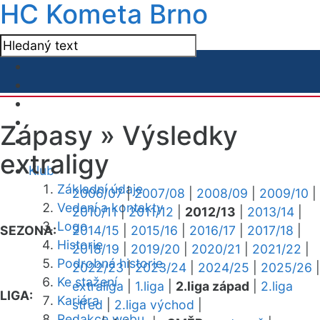
HC Kometa Brno
Zápasy »
Výsledky
extraligy
Klub
Základní údaje
2006/07
|
2007/08
|
2008/09
|
2009/10
|
Vedení a kontakty
2010/11
|
2011/12
|
2012/13
|
2013/14
|
Logo
SEZONA:
2014/15
|
2015/16
|
2016/17
|
2017/18
|
Historie
2018/19
|
2019/20
|
2020/21
|
2021/22
|
Podrobná historie
2022/23
|
2023/24
|
2024/25
|
2025/26
|
Ke stažení
extraliga
|
1.liga
|
2.liga západ
|
2.liga
LIGA:
Kariéra
střed
|
2.liga východ
|
Redakce webu