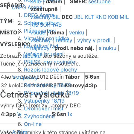
kolo
|
datum
|
SMĚR:
sestupně
|
SEŘADIT:
DRFG Arena
vzestupně
|
DRFG Arena
všechny
BIL
DEC
JBL
KLT
KNO
KOB
MIL
TÝM:
Schéma tribun
RIS
SOK
TAB
Plánek areny
MÍSTO:
všude
|
doma
|
venku
|
Virtuální prohlídka
všechny
|
remízy
|
výhry v prodl.
|
VÝSLEDKY:
Návštěvní řád
nájezdy
|
prodl. nebo náj.
|
s nulou
|
Veřejné bruslení
Zobrazit
tabulku
této sezóny a soutěže.
PRESS: pro novináře
Tučně je vyznačen tým soupeře.
Rozpis ledové plochy
4.kolo
30.09.2012
Děčín
Tábor
5:6sn
Vstupenky
Permanentky 18/19
32.kolo
08.02.2013
Děčín
Klatovy
4:3p
Četnost výsledků
Přípravná utkání 18/19
Vstupenky 18/19
výhry DEC |
remízy |
prohry DEC
Uvolňování míst
4:3pp
1x
5:6sn
1x
Zvýhodněné
On-line
A-tým
Vaše připomínky k této stránce uvítáme na