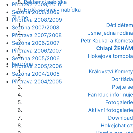
Reklamní nabídka
Příprava 2009/2010
Hrdý partner - nabídka
Sezóna 2008/2009
Žijeme
Příprava 2008/2009
Děti dětem
Sezóna 2007/2008
Jsme jedna rodina
Příprava 2007/2008
Petr Koukal a Kometa
Sezóna 2006/2007
Chlapi ŽENÁM
Příprava 2006/2007
Hokejová tombola
Sezóna 2005/2006
Fanzóna
Příprava 2005/2006
Království Komety
Sezóna 2004/2005
Dortiáda
Příprava 2004/2005
Ptejte se
Fan klub informuje
Fotogalerie
Aktivní fotogalerie
Download
Hokejchat.cz