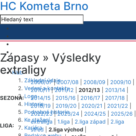
HC Kometa Brno
Zápasy »
Výsledky
extraligy
Klub
Základní údaje
2006/07
|
2007/08
|
2008/09
|
2009/10
|
Vedení a kontakty
2010/11
|
2011/12
|
2012/13
|
2013/14
|
Logo
SEZONA:
2014/15
|
2015/16
|
2016/17
|
2017/18
|
Historie
2018/19
|
2019/20
|
2020/21
|
2021/22
|
Podrobná historie
2022/23
|
2023/24
|
2024/25
|
2025/26
|
Ke stažení
extraliga
|
1.liga
|
2.liga západ
|
2.liga
LIGA:
Kariéra
střed
|
2.liga východ
|
Redakce webu