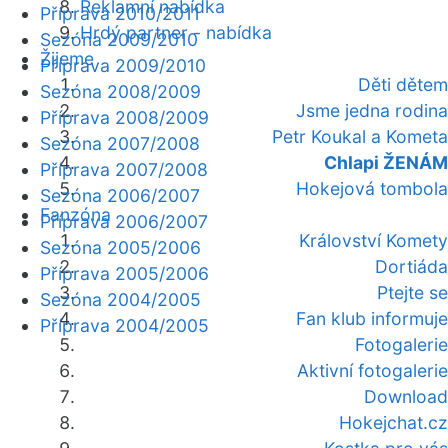
Reklamní nabídka
Příprava 2010/2011
Hrdý partner - nabídka
Sezóna 2009/2010
Žijeme
Příprava 2009/2010
Děti dětem
Sezóna 2008/2009
Jsme jedna rodina
Příprava 2008/2009
Petr Koukal a Kometa
Sezóna 2007/2008
Chlapi ŽENÁM
Příprava 2007/2008
Hokejová tombola
Sezóna 2006/2007
Fanzóna
Příprava 2006/2007
Království Komety
Sezóna 2005/2006
Dortiáda
Příprava 2005/2006
Ptejte se
Sezóna 2004/2005
Fan klub informuje
Příprava 2004/2005
Fotogalerie
Aktivní fotogalerie
Download
Hokejchat.cz