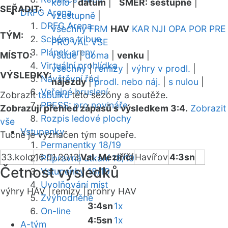
kolo
|
datum
|
SMĚR:
sestupně
|
SEŘADIT:
DRFG Arena
vzestupně
|
DRFG Arena
všechny
FRM
HAV
KAR
NJI
OPA
POR
PRE
TÝM:
Schéma tribun
PRO
VAL
VSE
Plánek areny
MÍSTO:
všude
|
doma
|
venku
|
Virtuální prohlídka
všechny
|
remízy
|
výhry v prodl.
|
VÝSLEDKY:
Návštěvní řád
nájezdy
|
prodl. nebo náj.
|
s nulou
|
Veřejné bruslení
Zobrazit
tabulku
této sezóny a soutěže.
PRESS: pro novináře
Zobrazuji přehled zápasů s výsledkem 3:4.
Zobrazit
Rozpis ledové plochy
vše
Vstupenky
Tučně je vyznačen tým soupeře.
Permanentky 18/19
33.kolo
16.01.2013
Val. Meziříčí
Havířov
4:3sn
Přípravná utkání 18/19
Četnost výsledků
Vstupenky 18/19
Uvolňování míst
výhry HAV |
remízy |
prohry HAV
Zvýhodněné
3:4sn
1x
On-line
4:5sn
1x
A-tým