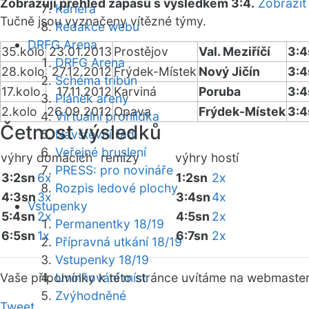
Zobrazuji přehled zápasů s výsledkem 3:4.
Zobrazit
Kariéra
Tučně jsou vyznačeny vítězné týmy.
Redakce webu
DRFG Arena
35.kolo
23.01.2013
Prostějov
Val. Meziříčí
3:4
DRFG Arena
28.kolo
27.12.2012
Frýdek-Místek
Nový Jičín
3:4
Schéma tribun
17.kolo
17.11.2012
Karviná
Poruba
3:4
Plánek areny
2.kolo
26.09.2012
Opava
Frýdek-Místek
3:4
Virtuální prohlídka
Četnost výsledků
Návštěvní řád
Veřejné bruslení
výhry domácích
remízy
výhry hostí
PRESS: pro novináře
3:2sn
6x
1:2sn
2x
Rozpis ledové plochy
4:3sn
3x
3:4sn
4x
Vstupenky
5:4sn
2x
4:5sn
2x
Permanentky 18/19
6:5sn
1x
6:7sn
2x
Přípravná utkání 18/19
Vstupenky 18/19
Vaše připomínky k této stránce uvítáme na webmaste
Uvolňování míst
Zvýhodněné
Tweet