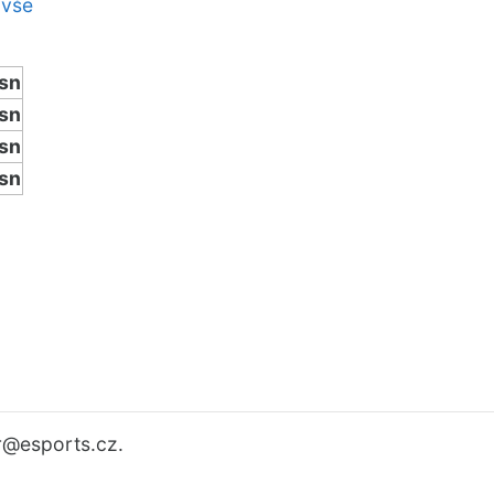
 vše
sn
sn
sn
sn
r
@esports.cz.