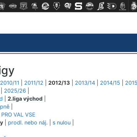
igy
2010/11
|
2011/12
|
2012/13
|
2013/14
|
2014/15
|
2015
|
2025/26
|
ed
|
2.liga východ
|
upně
|
PRO
VAL
VSE
dy
|
prodl. nebo náj.
|
s nulou
|