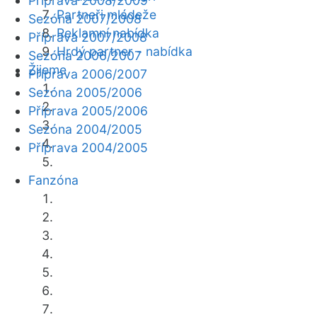
Příprava 2008/2009
Partneři mládeže
Sezóna 2007/2008
Reklamní nabídka
Příprava 2007/2008
Hrdý partner - nabídka
Sezóna 2006/2007
Žijeme
Příprava 2006/2007
Sezóna 2005/2006
Příprava 2005/2006
Sezóna 2004/2005
Příprava 2004/2005
Fanzóna