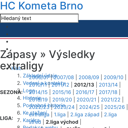
HC Kometa Brno
Zápasy »
Výsledky
extraligy
Klub
Základní údaje
2006/07
|
2007/08
|
2008/09
|
2009/10
|
Vedení a kontakty
2010/11
|
2011/12
|
2012/13
|
2013/14
|
Logo
SEZONA:
2014/15
|
2015/16
|
2016/17
|
2017/18
|
Historie
2018/19
|
2019/20
|
2020/21
|
2021/22
|
Podrobná historie
2022/23
|
2023/24
|
2024/25
|
2025/26
|
Ke stažení
extraliga
|
1.liga
|
2.liga západ
|
2.liga
LIGA:
Kariéra
střed
|
2.liga východ
|
Redakce webu