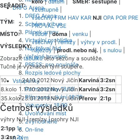
kolo
|
datum
|
SMĚR:
sestupně
|
SEŘADIT:
DRFG Arena
vzestupně
|
DRFG Arena
všechny
FRM
HAV
KAR
NJI
OPA
POR
PRE
TÝM:
Schéma tribun
PRO
VAL
VSE
Plánek areny
MÍSTO:
všude
|
doma
|
venku
|
Virtuální prohlídka
všechny
|
remízy
|
výhry v prodl.
|
VÝSLEDKY:
Návštěvní řád
nájezdy
|
prodl. nebo náj.
|
s nulou
|
Veřejné bruslení
Zobrazit
tabulku
této sezóny a soutěže.
PRESS: pro novináře
Tučně je vyznačen tým soupeře.
Rozpis ledové plochy
10
24.10.2012
Nový Jičín
Karviná
3:2sn
Vstupenky
Permanentky 18/19
8.kolo
17.10.2012
Nový Jičín
Karviná
3:2sn
Přípravná utkání 18/19
35.kolo
23.01.2013
Nový Jičín
Přerov
2:1p
Vstupenky 18/19
Četnost výsledků
Uvolňování míst
výhry NJI |
remízy |
prohry NJI
Zvýhodněné
2:1pp
1x
On-line
3:2sn
2x
A-tým