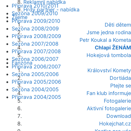
Reklamní nabídka
Příprava 2010/2011
Hrdý partner - nabídka
Sezóna 2009/2010
Žijeme
Příprava 2009/2010
Děti dětem
Sezóna 2008/2009
Jsme jedna rodina
Příprava 2008/2009
Petr Koukal a Kometa
Sezóna 2007/2008
Chlapi ŽENÁM
Příprava 2007/2008
Hokejová tombola
Sezóna 2006/2007
Fanzóna
Příprava 2006/2007
Království Komety
Sezóna 2005/2006
Dortiáda
Příprava 2005/2006
Ptejte se
Sezóna 2004/2005
Fan klub informuje
Příprava 2004/2005
Fotogalerie
Aktivní fotogalerie
Download
Hokejchat.cz