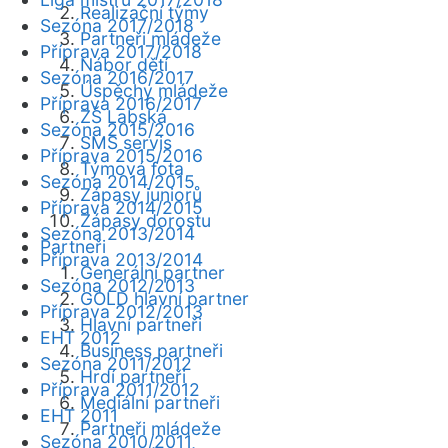
Realizační týmy
Sezóna 2017/2018
Partneři mládeže
Příprava 2017/2018
Nábor dětí
Sezóna 2016/2017
Úspěchy mládeže
Příprava 2016/2017
ZŠ Labská
Sezóna 2015/2016
SMS servis
Příprava 2015/2016
Týmová fota
Sezóna 2014/2015
Zápasy juniorů
Příprava 2014/2015
Zápasy dorostu
Sezóna 2013/2014
Partneři
Příprava 2013/2014
Generální partner
Sezóna 2012/2013
GOLD hlavní partner
Příprava 2012/2013
Hlavní partneři
EHT 2012
Business partneři
Sezóna 2011/2012
Hrdí partneři
Příprava 2011/2012
Mediální partneři
EHT 2011
Partneři mládeže
Sezóna 2010/2011