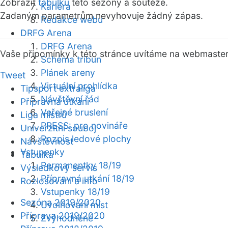
Zobrazit
tabulku
této sezóny a soutěže.
Kariéra
Zadaným parametrům nevyhovuje žádný zápas.
Redakce webu
DRFG Arena
DRFG Arena
Vaše připomínky k této stránce uvítáme na webmaste
Schéma tribun
Plánek areny
Tweet
Virtuální prohlídka
Tipsport extraliga
Návštěvní řád
Přípravná utkání
Veřejné bruslení
Liga mistrů
PRESS: pro novináře
Univerzitní souboj
Rozpis ledové plochy
Návštěvnost
Vstupenky
Tabulka
Permanentky 18/19
Výsledkový servis
Přípravná utkání 18/19
Rozlosování a info
Vstupenky 18/19
Sezóna 2019/2020
Uvolňování míst
Příprava 2019/2020
Zvýhodněné