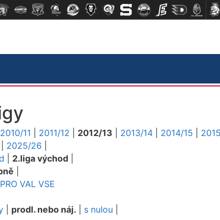
igy
2010/11
|
2011/12
|
2012/13
|
2013/14
|
2014/15
|
2015
|
2025/26
|
ed
|
2.liga východ
|
pně
|
PRO
VAL
VSE
y
|
prodl. nebo náj.
|
s nulou
|