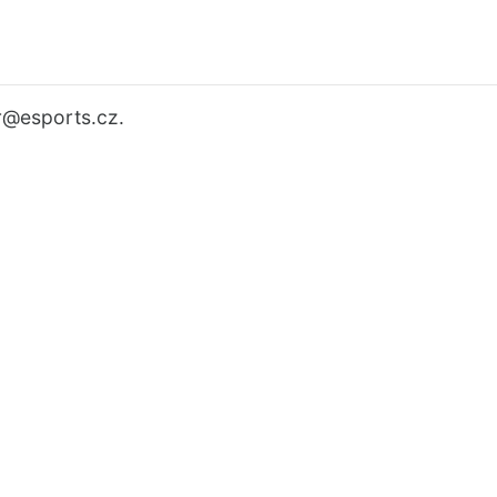
r
@esports.cz.