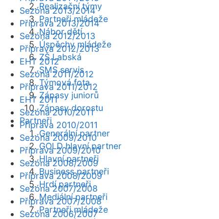
Realizační týmy
Sezóna 2013/2014
Partneři mládeže
Příprava 2013/2014
Nábor dětí
Sezóna 2012/2013
Úspěchy mládeže
Příprava 2012/2013
ZŠ Labská
EHT 2012
SMS servis
Sezóna 2011/2012
Týmová fota
Příprava 2011/2012
Zápasy juniorů
EHT 2011
Zápasy dorostu
Sezóna 2010/2011
Partneři
Příprava 2010/2011
Generální partner
Sezóna 2009/2010
GOLD hlavní partner
Příprava 2009/2010
Hlavní partneři
Sezóna 2008/2009
Business partneři
Příprava 2008/2009
Hrdí partneři
Sezóna 2007/2008
Mediální partneři
Příprava 2007/2008
Partneři mládeže
Sezóna 2006/2007