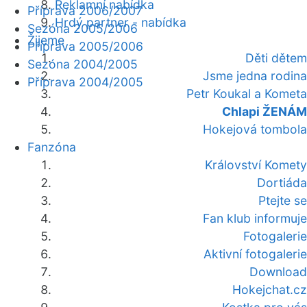
Reklamní nabídka
Příprava 2006/2007
Hrdý partner - nabídka
Sezóna 2005/2006
Žijeme
Příprava 2005/2006
Děti dětem
Sezóna 2004/2005
Jsme jedna rodina
Příprava 2004/2005
Petr Koukal a Kometa
Chlapi ŽENÁM
Hokejová tombola
Fanzóna
Království Komety
Dortiáda
Ptejte se
Fan klub informuje
Fotogalerie
Aktivní fotogalerie
Download
Hokejchat.cz