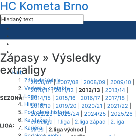
HC Kometa Brno
Zápasy »
Výsledky
extraligy
Klub
Základní údaje
2006/07
|
2007/08
|
2008/09
|
2009/10
|
Vedení a kontakty
2010/11
|
2011/12
|
2012/13
|
2013/14
|
Logo
SEZONA:
2014/15
|
2015/16
|
2016/17
|
2017/18
|
Historie
2018/19
|
2019/20
|
2020/21
|
2021/22
|
Podrobná historie
2022/23
|
2023/24
|
2024/25
|
2025/26
|
Ke stažení
extraliga
|
1.liga
|
2.liga západ
|
2.liga
LIGA:
Kariéra
střed
|
2.liga východ
|
Redakce webu