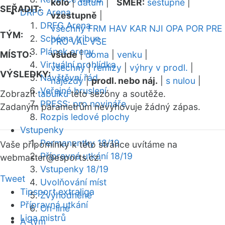
kolo
|
datum
|
SMĚR:
sestupně
|
SEŘADIT:
DRFG Arena
vzestupně
|
DRFG Arena
všechny
FRM
HAV
KAR
NJI
OPA
POR
PRE
TÝM:
Schéma tribun
PRO
VAL
VSE
Plánek areny
MÍSTO:
všude
|
doma
|
venku
|
Virtuální prohlídka
všechny
|
remízy
|
výhry v prodl.
|
VÝSLEDKY:
Návštěvní řád
nájezdy
|
prodl. nebo náj.
|
s nulou
|
Veřejné bruslení
Zobrazit
tabulku
této sezóny a soutěže.
PRESS: pro novináře
Zadaným parametrům nevyhovuje žádný zápas.
Rozpis ledové plochy
Vstupenky
Permanentky 18/19
Vaše připomínky k této stránce uvítáme na
Přípravná utkání 18/19
webmaster
@esports.cz.
Vstupenky 18/19
Tweet
Uvolňování míst
Tipsport extraliga
Zvýhodněné
Přípravná utkání
On-line
Liga mistrů
A-tým