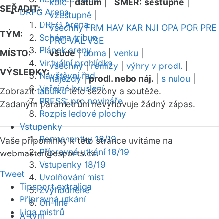
kolo
|
datum
|
SMĚR:
sestupně
|
SEŘADIT:
DRFG Arena
vzestupně
|
DRFG Arena
všechny
FRM
HAV
KAR
NJI
OPA
POR
PRE
TÝM:
Schéma tribun
PRO
VAL
VSE
Plánek areny
MÍSTO:
všude
|
doma
|
venku
|
Virtuální prohlídka
všechny
|
remízy
|
výhry v prodl.
|
VÝSLEDKY:
Návštěvní řád
nájezdy
|
prodl. nebo náj.
|
s nulou
|
Veřejné bruslení
Zobrazit
tabulku
této sezóny a soutěže.
PRESS: pro novináře
Zadaným parametrům nevyhovuje žádný zápas.
Rozpis ledové plochy
Vstupenky
Permanentky 18/19
Vaše připomínky k této stránce uvítáme na
Přípravná utkání 18/19
webmaster
@esports.cz.
Vstupenky 18/19
Tweet
Uvolňování míst
Tipsport extraliga
Zvýhodněné
Přípravná utkání
On-line
Liga mistrů
A-tým