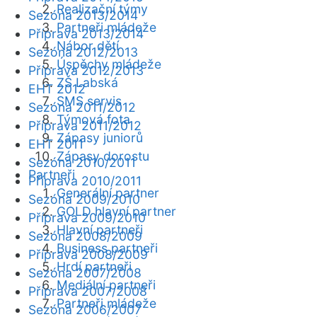
Realizační týmy
Sezóna 2013/2014
Partneři mládeže
Příprava 2013/2014
Nábor dětí
Sezóna 2012/2013
Úspěchy mládeže
Příprava 2012/2013
ZŠ Labská
EHT 2012
SMS servis
Sezóna 2011/2012
Týmová fota
Příprava 2011/2012
Zápasy juniorů
EHT 2011
Zápasy dorostu
Sezóna 2010/2011
Partneři
Příprava 2010/2011
Generální partner
Sezóna 2009/2010
GOLD hlavní partner
Příprava 2009/2010
Hlavní partneři
Sezóna 2008/2009
Business partneři
Příprava 2008/2009
Hrdí partneři
Sezóna 2007/2008
Mediální partneři
Příprava 2007/2008
Partneři mládeže
Sezóna 2006/2007