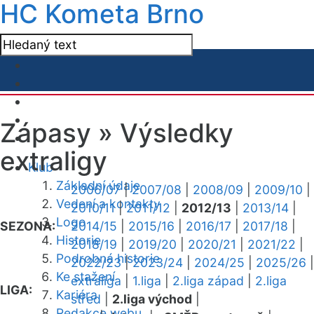
HC Kometa Brno
Zápasy »
Výsledky
extraligy
Klub
Základní údaje
2006/07
|
2007/08
|
2008/09
|
2009/10
|
Vedení a kontakty
2010/11
|
2011/12
|
2012/13
|
2013/14
|
Logo
SEZONA:
2014/15
|
2015/16
|
2016/17
|
2017/18
|
Historie
2018/19
|
2019/20
|
2020/21
|
2021/22
|
Podrobná historie
2022/23
|
2023/24
|
2024/25
|
2025/26
|
Ke stažení
extraliga
|
1.liga
|
2.liga západ
|
2.liga
LIGA:
Kariéra
střed
|
2.liga východ
|
Redakce webu