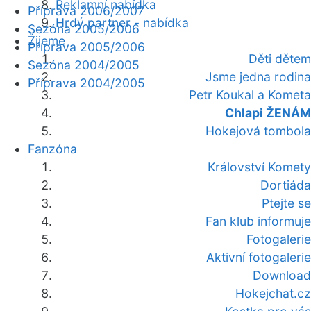
Reklamní nabídka
Příprava 2006/2007
Hrdý partner - nabídka
Sezóna 2005/2006
Žijeme
Příprava 2005/2006
Děti dětem
Sezóna 2004/2005
Jsme jedna rodina
Příprava 2004/2005
Petr Koukal a Kometa
Chlapi ŽENÁM
Hokejová tombola
Fanzóna
Království Komety
Dortiáda
Ptejte se
Fan klub informuje
Fotogalerie
Aktivní fotogalerie
Download
Hokejchat.cz