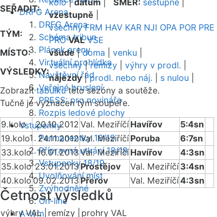
kolo
|
datum
|
SMĚR:
sestupně
|
SEŘADIT:
DRFG Arena
vzestupně
|
DRFG Arena
všechny
FRM
HAV
KAR
NJI
OPA
POR
PRE
TÝM:
Schéma tribun
PRO
VAL
VSE
Plánek areny
MÍSTO:
všude
|
doma
|
venku
|
Virtuální prohlídka
všechny
|
remízy
|
výhry v prodl.
|
VÝSLEDKY:
Návštěvní řád
nájezdy
|
prodl. nebo náj.
|
s nulou
|
Veřejné bruslení
Zobrazit
tabulku
této sezóny a soutěže.
PRESS: pro novináře
Tučně je vyznačen tým soupeře.
Rozpis ledové plochy
9.kolo
20.10.2012
Val. Meziříčí
Havířov
5:4sn
Vstupenky
Permanentky 18/19
19.kolo
24.11.2012
Val. Meziříčí
Poruba
6:7sn
Přípravná utkání 18/19
33.kolo
16.01.2013
Val. Meziříčí
Havířov
4:3sn
Vstupenky 18/19
35.kolo
23.01.2013
Prostějov
Val. Meziříčí
3:4sn
Uvolňování míst
40.kolo
09.02.2013
Přerov
Val. Meziříčí
4:3sn
Zvýhodněné
Četnost výsledků
On-line
výhry VAL |
remízy |
prohry VAL
A-tým