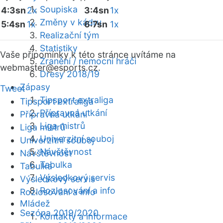
Soupiska
4:3sn
2x
3:4sn
1x
Změny v kádru
5:4sn
1x
6:7sn
1x
Realizační tým
Statistiky
Vaše připomínky k této stránce uvítáme na
Zranění / nemocní hráči
webmaster
@esports.cz.
Dresy 2018/19
Zápasy
Tweet
Tipsport extraliga
Tipsport extraliga
Přípravná utkání
Přípravná utkání
Liga mistrů
Liga mistrů
Univerzitní souboj
Univerzitní souboj
Návštěvnost
Návštěvnost
Tabulka
Tabulka
Výsledkový servis
Výsledkový servis
Rozlosování a info
Rozlosování a info
Mládež
Sezóna 2019/2020
Kontakty a informace