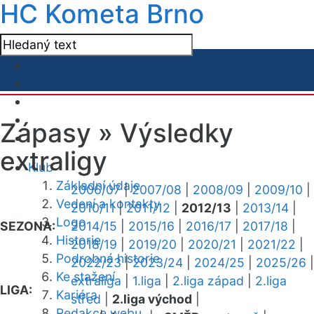
HC Kometa Brno
Zápasy »
Výsledky
extraligy
Klub
Základní údaje
2006/07
|
2007/08
|
2008/09
|
2009/10
|
Vedení a kontakty
2010/11
|
2011/12
|
2012/13
|
2013/14
|
Logo
SEZONA:
2014/15
|
2015/16
|
2016/17
|
2017/18
|
Historie
2018/19
|
2019/20
|
2020/21
|
2021/22
|
Podrobná historie
2022/23
|
2023/24
|
2024/25
|
2025/26
|
Ke stažení
extraliga
|
1.liga
|
2.liga západ
|
2.liga
LIGA:
Kariéra
střed
|
2.liga východ
|
Redakce webu