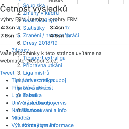
Soupiska
Četnost výsledků
Změny v kádru
výhry FRM |
remízy |
prohry FRM
Realizační tým
4:3sn
1x
3:4sn
1x
Statistiky
Zranění / nemocní hráči
7:6sn
1x
4:5sn
1x
Dresy 2018/19
Zápasy
Vaše připomínky k této stránce uvítáme na
Tipsport extraliga
webmaster
@esports.cz.
Přípravná utkání
Tweet
Liga mistrů
Tipsport extraliga
Univerzitní souboj
Přípravná utkání
Návštěvnost
Liga mistrů
Tabulka
Univerzitní souboj
Výsledkový servis
Návštěvnost
Rozlosování a info
Mládež
Tabulka
Výsledkový servis
Kontakty a informace