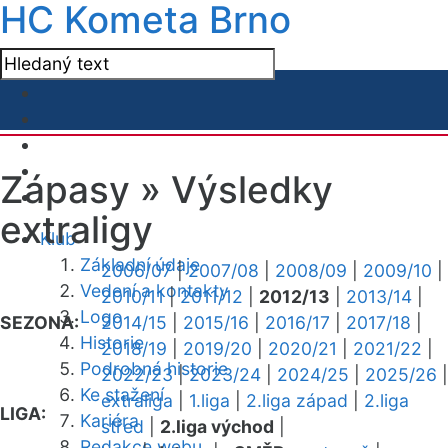
HC Kometa Brno
Zápasy »
Výsledky
extraligy
Klub
Základní údaje
2006/07
|
2007/08
|
2008/09
|
2009/10
|
Vedení a kontakty
2010/11
|
2011/12
|
2012/13
|
2013/14
|
Logo
SEZONA:
2014/15
|
2015/16
|
2016/17
|
2017/18
|
Historie
2018/19
|
2019/20
|
2020/21
|
2021/22
|
Podrobná historie
2022/23
|
2023/24
|
2024/25
|
2025/26
|
Ke stažení
extraliga
|
1.liga
|
2.liga západ
|
2.liga
LIGA:
Kariéra
střed
|
2.liga východ
|
Redakce webu