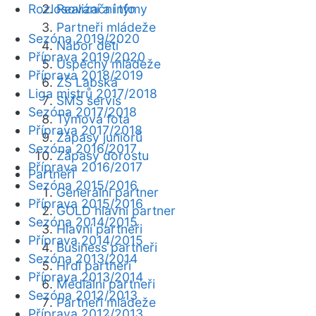
Rozlosování a info
Realizační týmy
Partneři mládeže
Sezóna 2019/2020
Nábor dětí
Příprava 2019/2020
Úspěchy mládeže
Příprava 2018/2019
ZŠ Labská
Liga mistrů 2017/2018
SMS servis
Sezóna 2017/2018
Týmová fota
Příprava 2017/2018
Zápasy juniorů
Sezóna 2016/2017
Zápasy dorostu
Příprava 2016/2017
Partneři
Sezóna 2015/2016
Generální partner
Příprava 2015/2016
GOLD hlavní partner
Sezóna 2014/2015
Hlavní partneři
Příprava 2014/2015
Business partneři
Sezóna 2013/2014
Hrdí partneři
Příprava 2013/2014
Mediální partneři
Sezóna 2012/2013
Partneři mládeže
Příprava 2012/2013