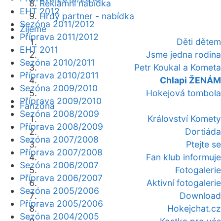
Reklamní nabídka
EHT 2012
Hrdý partner - nabídka
Sezóna 2011/2012
Žijeme
Příprava 2011/2012
Děti dětem
EHT 2011
Jsme jedna rodina
Sezóna 2010/2011
Petr Koukal a Kometa
Příprava 2010/2011
Chlapi ŽENÁM
Sezóna 2009/2010
Hokejová tombola
Příprava 2009/2010
Fanzóna
Sezóna 2008/2009
Království Komety
Příprava 2008/2009
Dortiáda
Sezóna 2007/2008
Ptejte se
Příprava 2007/2008
Fan klub informuje
Sezóna 2006/2007
Fotogalerie
Příprava 2006/2007
Aktivní fotogalerie
Sezóna 2005/2006
Download
Příprava 2005/2006
Hokejchat.cz
Sezóna 2004/2005