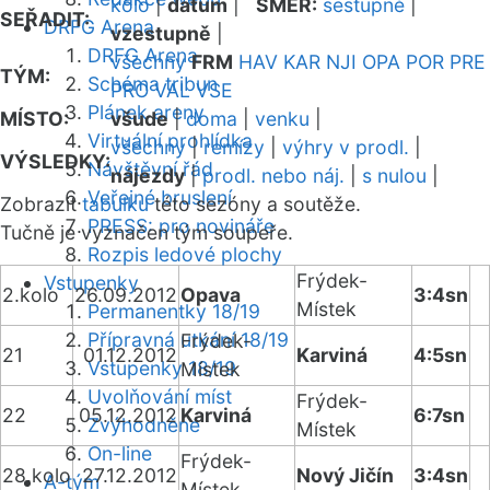
kolo
|
datum
|
SMĚR:
sestupně
|
SEŘADIT:
DRFG Arena
vzestupně
|
DRFG Arena
všechny
FRM
HAV
KAR
NJI
OPA
POR
PRE
TÝM:
Schéma tribun
PRO
VAL
VSE
Plánek areny
MÍSTO:
všude
|
doma
|
venku
|
Virtuální prohlídka
všechny
|
remízy
|
výhry v prodl.
|
VÝSLEDKY:
Návštěvní řád
nájezdy
|
prodl. nebo náj.
|
s nulou
|
Veřejné bruslení
Zobrazit
tabulku
této sezóny a soutěže.
PRESS: pro novináře
Tučně je vyznačen tým soupeře.
Rozpis ledové plochy
Frýdek-
Vstupenky
2.kolo
26.09.2012
Opava
3:4sn
Místek
Permanentky 18/19
Přípravná utkání 18/19
Frýdek-
21
01.12.2012
Karviná
4:5sn
Vstupenky 18/19
Místek
Uvolňování míst
Frýdek-
22
05.12.2012
Karviná
6:7sn
Zvýhodněné
Místek
On-line
Frýdek-
28.kolo
27.12.2012
Nový Jičín
3:4sn
A-tým
Místek