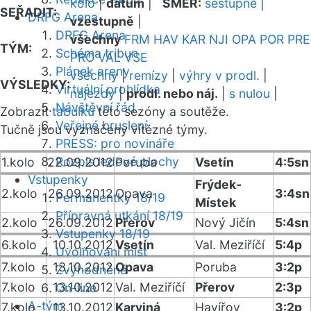
kolo
|
datum
|
SMĚR:
sestupně
|
SEŘADIT:
DRFG Arena
vzestupně
|
DRFG Arena
všechny
FRM
HAV
KAR
NJI
OPA
POR
PRE
TÝM:
Schéma tribun
PRO
VAL
VSE
Plánek areny
všechny
|
remízy
|
výhry v prodl.
|
VÝSLEDKY:
Virtuální prohlídka
nájezdy
|
prodl. nebo náj.
|
s nulou
|
Návštěvní řád
Zobrazit
tabulku
této sezóny a soutěže.
Veřejné bruslení
Tučně jsou vyznačeny vítězné týmy.
PRESS: pro novináře
Rozpis ledové plochy
1.kolo
22.09.2012
Poruba
Vsetín
4:5sn
Vstupenky
Frýdek-
2.kolo
26.09.2012
Opava
3:4sn
Permanentky 18/19
Místek
Přípravná utkání 18/19
2.kolo
26.09.2012
Přerov
Nový Jičín
5:4sn
Vstupenky 18/19
6.kolo
10.10.2012
Vsetín
Val. Meziříčí
5:4p
Uvolňování míst
7.kolo
13.10.2012
Opava
Poruba
3:2p
Zvýhodněné
7.kolo
13.10.2012
Val. Meziříčí
Přerov
2:3p
On-line
A-tým
7.kolo
13.10.2012
Karviná
Havířov
3:2p