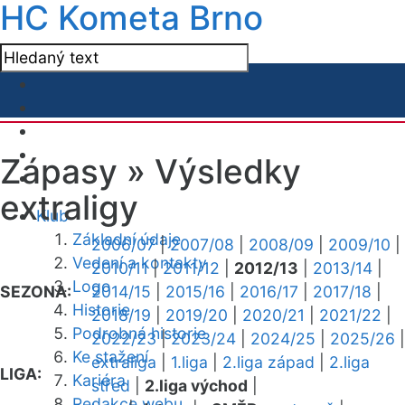
HC Kometa Brno
Zápasy »
Výsledky
extraligy
Klub
Základní údaje
2006/07
|
2007/08
|
2008/09
|
2009/10
|
Vedení a kontakty
2010/11
|
2011/12
|
2012/13
|
2013/14
|
Logo
SEZONA:
2014/15
|
2015/16
|
2016/17
|
2017/18
|
Historie
2018/19
|
2019/20
|
2020/21
|
2021/22
|
Podrobná historie
2022/23
|
2023/24
|
2024/25
|
2025/26
|
Ke stažení
extraliga
|
1.liga
|
2.liga západ
|
2.liga
LIGA:
Kariéra
střed
|
2.liga východ
|
Redakce webu