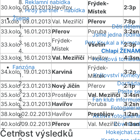
Reklamní nabídka
Frýdek-
30.kolo
05.01.2013
Havířov
2:3p
Hrdý partner - nabídka
Místek
Žijeme
31.kolo
09.01.2013
Val. Meziříčí
Přerov
7:8p
Děti dětem
33.kolo
16.01.2013
Přerov
Poruba
3:2sn
Jsme jedna rodina
Frýdek-
Petr Koukal a Kometa
33.kolo
16.01.2013
Vsetín
2:3p
Místek
Chlapi ŽENÁM
33.kolo
16.01.2013
Val. Meziříčí
Havířov
4:3sn
Hokejová tombola
Fanzóna
Frýdek-
34.kolo
19.01.2013
Karviná
3:2p
Království Komety
Místek
Dortiáda
35.kolo
23.01.2013
Nový Jičín
Přerov
2:1p
Ptejte se
35.kolo
23.01.2013
Prostějov
Val. Meziříčí
3:4sn
Fan klub informuje
35.kolo
23.01.2013
Havířov
Poruba
3:2sn
Fotogalerie
38.kolo
02.02.2013
Havířov
Prostějov
1:2sn
Aktivní fotogalerie
40.kolo
09.02.2013
Přerov
Val. Meziříčí
Download
4:3sn
Četnost výsledků
Hokejchat.cz