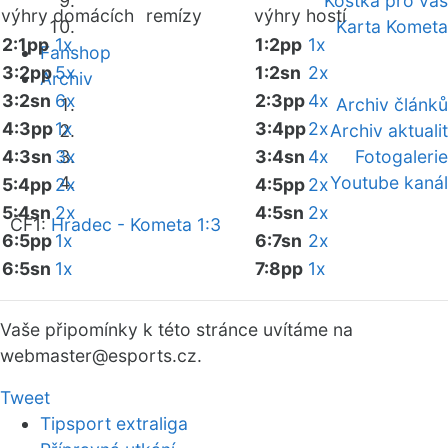
Kostka pro vás
výhry domácích
remízy
výhry hostí
Karta Kometa
2:1pp
1x
1:2pp
1x
Fanshop
3:2pp
5x
1:2sn
2x
Archiv
3:2sn
6x
2:3pp
4x
Archiv článků
4:3pp
1x
3:4pp
2x
Archiv aktualit
4:3sn
3x
3:4sn
4x
Fotogalerie
Youtube kanál
5:4pp
2x
4:5pp
2x
5:4sn
2x
4:5sn
2x
ČF1:
Hradec - Kometa 1:3
6:5pp
1x
6:7sn
2x
6:5sn
1x
7:8pp
1x
Vaše připomínky k této stránce uvítáme na
webmaster
@esports.cz.
Tweet
Tipsport extraliga