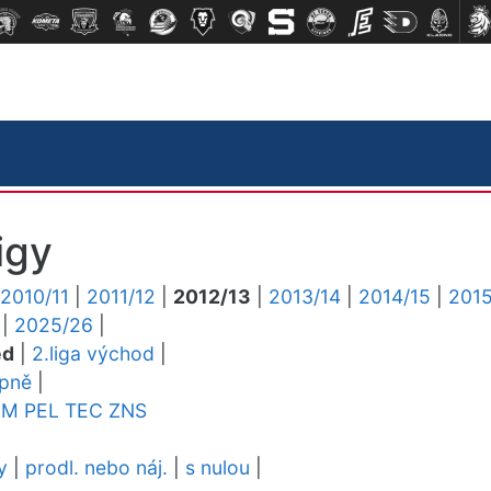
igy
2010/11
|
2011/12
|
2012/13
|
2013/14
|
2014/15
|
2015
|
2025/26
|
ed
|
2.liga východ
|
upně
|
YM
PEL
TEC
ZNS
y
|
prodl. nebo náj.
|
s nulou
|