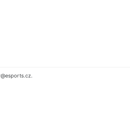
r
@esports.cz.