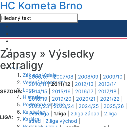
HC Kometa Brno
Zápasy »
Výsledky
extraligy
Klub
Základní údaje
2006/07
|
2007/08
|
2008/09
|
2009/10
|
Vedení a kontakty
2010/11
|
2011/12
|
2012/13
|
2013/14
|
Logo
SEZONA:
2014/15
|
2015/16
|
2016/17
|
2017/18
|
Historie
2018/19
|
2019/20
|
2020/21
|
2021/22
|
Podrobná historie
2022/23
|
2023/24
|
2024/25
|
2025/26
|
Ke stažení
extraliga
|
1.liga
|
2.liga západ
|
2.liga
LIGA:
Kariéra
střed
|
2.liga východ
|
Redakce webu