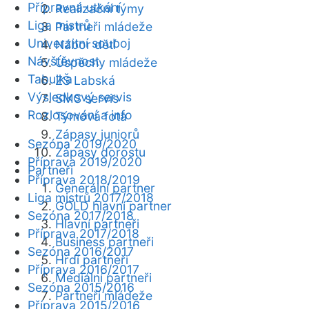
Přípravná utkání
Realizační týmy
Liga mistrů
Partneři mládeže
Univerzitní souboj
Nábor dětí
Návštěvnost
Úspěchy mládeže
Tabulka
ZŠ Labská
Výsledkový servis
SMS servis
Rozlosování a info
Týmová fota
Zápasy juniorů
Sezóna 2019/2020
Zápasy dorostu
Příprava 2019/2020
Partneři
Příprava 2018/2019
Generální partner
Liga mistrů 2017/2018
GOLD hlavní partner
Sezóna 2017/2018
Hlavní partneři
Příprava 2017/2018
Business partneři
Sezóna 2016/2017
Hrdí partneři
Příprava 2016/2017
Mediální partneři
Sezóna 2015/2016
Partneři mládeže
Příprava 2015/2016