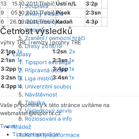
13
15.10.2011
Třebíč
Ústí n/L
3:2p
Soupiska
9
05.10.2011
Třebíč
Písek
2:3sn
Změny v kádru
6
26.09.2011
Třebíč
Kadaň
4:3p
Realizační tým
Četnost výsledků
Statistiky
Zranění / nemocní hráči
výhry TRE |
remízy |
prohry TRE
Dresy 2018/19
2:1pp
1x
1:2sn
2x
Zápasy
2:1sn
1x
2:3sn
1x
Tipsport extraliga
3:2pp
1x
3:4pp
1x
Přípravná utkání
3:2sn
1x
3:4sn
1x
Liga mistrů
4:3pp
1x
Univerzitní souboj
Návštěvnost
Tabulka
Vaše připomínky k této stránce uvítáme na
Výsledkový servis
webmaster
@esports.cz.
Rozlosování a info
Tweet
Mládež
Tipsport extraliga
Kontakty a informace