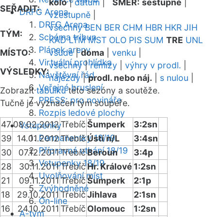
kolo
|
datum
|
SMĚR:
sestupně
|
SEŘADIT:
DRFG Arena
vzestupně
|
DRFG Arena
všechny
BEN
BER
CHM
HBR
HKR
JIH
TÝM:
Schéma tribun
KAD
LTM
MST
OLO
PIS
SUM
TRE
UNL
Plánek areny
MÍSTO:
všude
|
doma
|
venku
|
Virtuální prohlídka
všechny
|
remízy
|
výhry v prodl.
|
VÝSLEDKY:
Návštěvní řád
nájezdy
|
prodl. nebo náj.
|
s nulou
|
Veřejné bruslení
Zobrazit
tabulku
této sezóny a soutěže.
PRESS: pro novináře
Tučně je vyznačen tým soupeře.
Rozpis ledové plochy
47
08.02.2012
Třebíč
Šumperk
3:2sn
Vstupenky
Permanentky 18/19
39
14.01.2012
Třebíč
Ústí n/L
3:4sn
Přípravná utkání 18/19
30
07.12.2011
Třebíč
Beroun
3:4p
Vstupenky 18/19
28
30.11.2011
Třebíč
Hr. Králové
1:2sn
Uvolňování míst
21
09.11.2011
Třebíč
Šumperk
2:1p
Zvýhodněné
18
29.10.2011
Třebíč
Jihlava
2:1sn
On-line
16
24.10.2011
Třebíč
Olomouc
1:2sn
A-tým